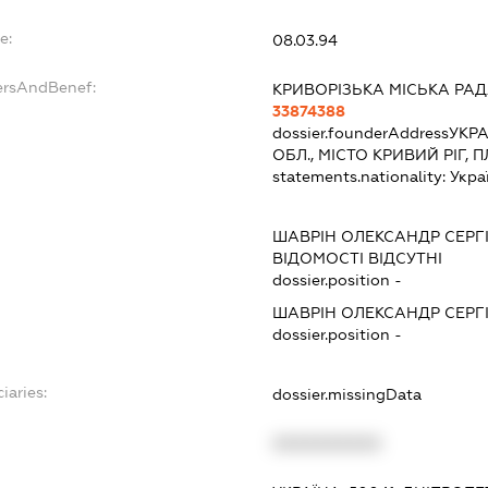
e:
08.03.94
ersAndBenef:
КРИВОРІЗЬКА МІСЬКА РА
33874388
dossier.founderAddress
УКРА
ОБЛ., МІСТО КРИВИЙ РІГ,
statements.nationality:
Укра
ШАВРІН ОЛЕКСАНДР СЕРГ
ВІДОМОСТІ ВІДСУТНІ
dossier.position -
ШАВРІН ОЛЕКСАНДР СЕРГ
dossier.position -
iaries:
dossier.missingData
XXXXXXXXXX