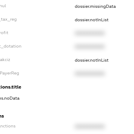
nul
dossier.missingData
_tax_reg
dossier.notInList
ofit
XXXXXXXXXX
t_dotation
XXXXXXXXXX
akciz
dossier.notInList
xPayerReg
XXXXXXXXXX
ions.title
ons.noData
ns
anctions
XXXXXXXXXX