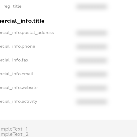
n_reg_title
XXXXXXXXXX
rcial_info.title
rcial_info.postal_address
XXXXXXXXXX
rcial_info.phone
XXXXXXXXXX
rcial_info.fax
XXXXXXXXXX
rcial_info.email
XXXXXXXXXX
rcial_info.website
XXXXXXXXXX
cial_info.activity
XXXXXXXXXX
ampleText_1
ampleText_2