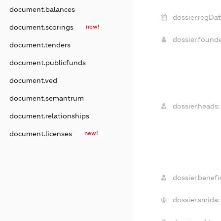
document.balances
dossier.regDat
document.scorings
new!
dossier.found
document.tenders
document.publicfunds
document.ved
document.semantrum
dossier.heads:
document.relationships
document.licenses
new!
dossier.benefic
dossier.smida: