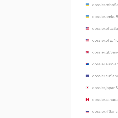
dossier.rnboS
dossier.amkuB
dossier.ofacS
dossier.ofac
dossier.gbSan
dossier.ausSa
dossier.euSan
dossier.japan
dossier.canad
dossier.rfSanc