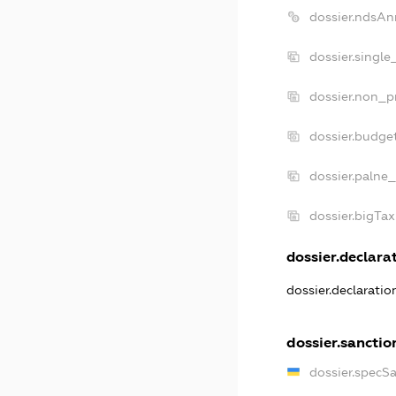
dossier.ndsAn
dossier.single
dossier.non_pr
dossier.budge
dossier.palne_
dossier.bigTa
dossier.declarat
dossier.declarati
dossier.sanctio
dossier.specS