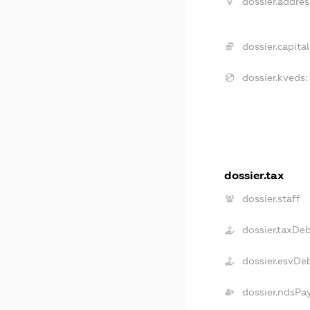
dossier.addres
dossier.capital
dossier.kveds:
dossier.tax
dossier.staff
dossier.taxDe
dossier.esvDe
dossier.ndsPa