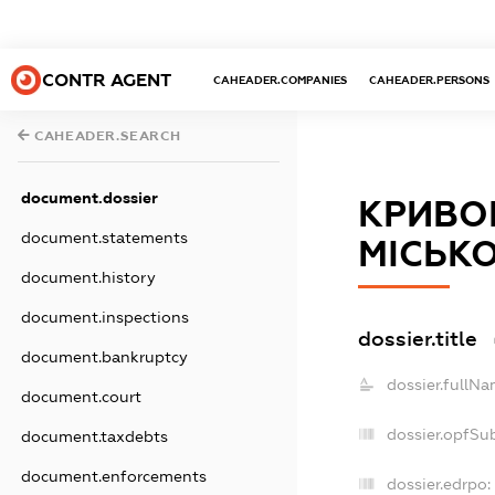
CONTR AGENT
CAHEADER.COMPANIES
CAHEADER.PERSONS
CAHEADER.SEARCH
document.dossier
КРИВОР
document.statements
МІСЬКО
document.history
document.inspections
dossier.title
document.bankruptcy
dossier.fullNa
document.court
dossier.opfSu
document.taxdebts
document.enforcements
dossier.edrpo: