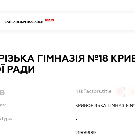
BETA
CAHEADER.PERSSEARCH
ІЗЬКА ГІМНАЗІЯ №18 КРИ
Ї РАДИ
riskFactors.title
0
0
me:
КРИВОРІЗЬКА ГІМНАЗІЯ №1
bType:
-
21909989