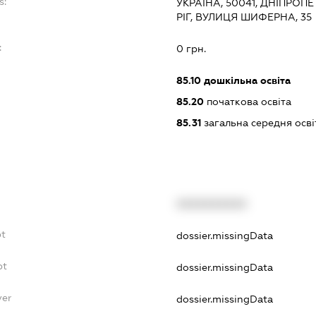
s:
УКРАЇНА, 50041, ДНІПРОП
РІГ, ВУЛИЦЯ ШИФЕРНА, 35
:
0 грн.
85.10
дошкільна освіта
85.20
початкова освіта
85.31
загальна середня осві
XXXXXXXXXX
bt
dossier.missingData
bt
dossier.missingData
yer
dossier.missingData