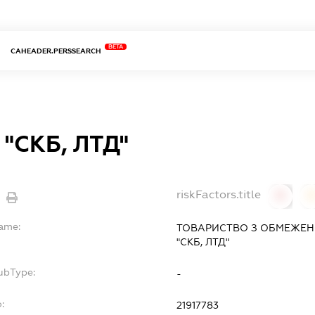
BETA
CAHEADER.PERSSEARCH
"СКБ, ЛТД"
riskFactors.title
0
Name:
ТОВАРИСТВО З ОБМЕЖЕН
"СКБ, ЛТД"
ubType:
-
:
21917783