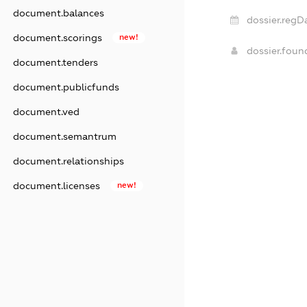
document.balances
dossier.regD
document.scorings
new!
dossier.fou
document.tenders
document.publicfunds
document.ved
document.semantrum
document.relationships
document.licenses
new!