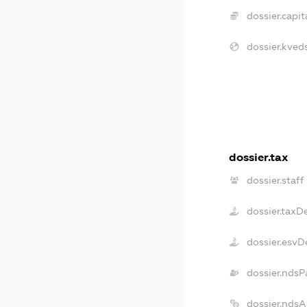
dossier.capita
dossier.kveds
dossier.tax
dossier.staff
dossier.taxD
dossier.esvD
dossier.ndsP
dossier.nds