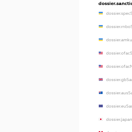
dossier.sancti
dossier.spec
dossier.rnbo
dossier.amku
dossier.ofac
dossier.ofa
dossier.gbSa
dossier.ausS
dossier.euSa
dossier.japa