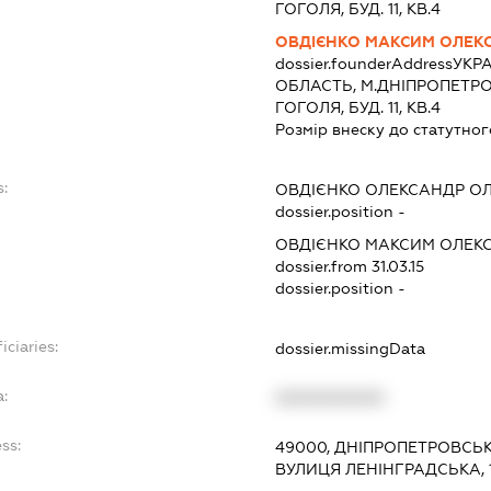
ГОГОЛЯ, БУД. 11, КВ.4
ОВДІЄНКО МАКСИМ ОЛЕК
dossier.founderAddress
УКРА
ОБЛАСТЬ, М.ДНІПРОПЕТРО
ГОГОЛЯ, БУД. 11, КВ.4
Розмір внеску до статутног
s:
ОВДІЄНКО ОЛЕКСАНДР О
dossier.position -
ОВДІЄНКО МАКСИМ ОЛЕК
dossier.from 31.03.15
dossier.position -
iciaries:
dossier.missingData
a:
XXXXXXXXXX
ss:
49000, ДНІПРОПЕТРОВСЬКА
ВУЛИЦЯ ЛЕНІНГРАДСЬКА, 1