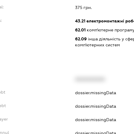
l:
375 грн.
:
43.21
електромонтажні роб
62.01
комп'ютерне програм
62.09
інша діяльність у сфе
комп'ютерних систем
XXXXXXXXXX
ebt
dossier.missingData
ebt
dossier.missingData
ayer
dossier.missingData
Annul
dossier.missingData