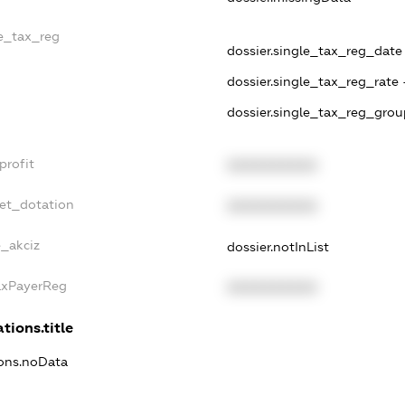
le_tax_reg
dossier.single_tax_reg_date -
dossier.single_tax_reg_rate 
dossier.single_tax_reg_grou
profit
XXXXXXXXXX
get_dotation
XXXXXXXXXX
e_akciz
dossier.notInList
TaxPayerReg
XXXXXXXXXX
tions.title
ions.noData