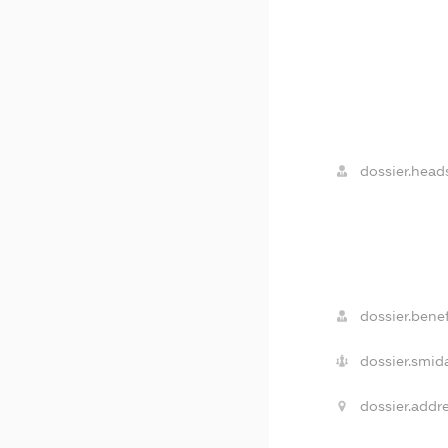
dossier.head
dossier.benef
dossier.smid
dossier.addre