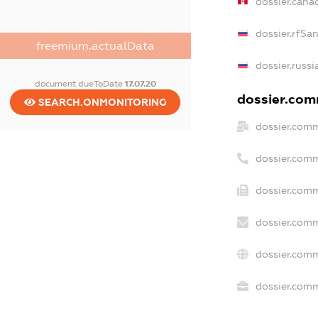
dossier.cana
dossier.rfSa
freemium.actualData
dossier.russi
document.dueToDate
17.07.20
dossier.comm
SEARCH.ONMONITORING
dossier.comm
dossier.com
dossier.comm
dossier.comm
dossier.comm
dossier.comm