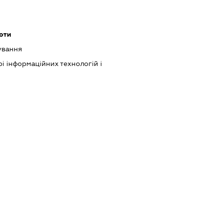
оти
ування
рі інформаційних технологій і