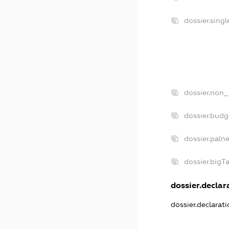
dossier.sing
dossier.non_
dossier.bud
dossier.paln
dossier.big
dossier.declara
dossier.declarat