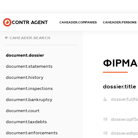
CONTR AGENT
CAHEADER.COMPANIES
CAHEADER.PERSONS
CAHEADER.SEARCH
document.dossier
ФІРМА 
document.statements
document.history
dossier.title
document.inspections
dossier.full
document.bankruptcy
document.court
dossier.opfS
document.taxdebts
document.enforcements
dossier.edrpo