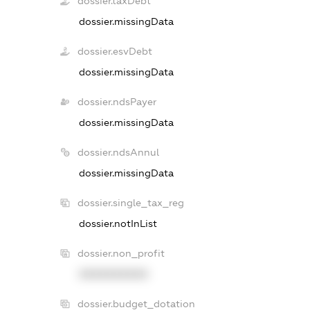
dossier.taxDebt
dossier.missingData
dossier.esvDebt
dossier.missingData
dossier.ndsPayer
dossier.missingData
dossier.ndsAnnul
dossier.missingData
dossier.single_tax_reg
dossier.notInList
dossier.non_profit
XXXXXXXXXX
dossier.budget_dotation