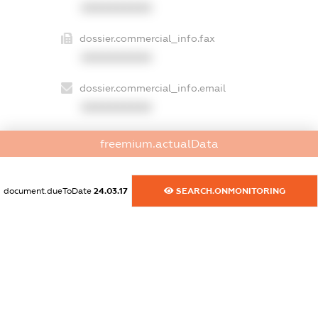
XXXXXXXXXX
dossier.commercial_info.fax
XXXXXXXXXX
dossier.commercial_info.email
XXXXXXXXXX
dossier.commercial_info.website
freemium.actualData
XXXXXXXXXX
dossier.commercial_info.activity
document.dueToDate
24.03.17
SEARCH.ONMONITORING
XXXXXXXXXX
freemium.exampleText_1
freemium.exampleText_2
freemium.anonymousPerSearch2
FREEMIUM.DETAILS