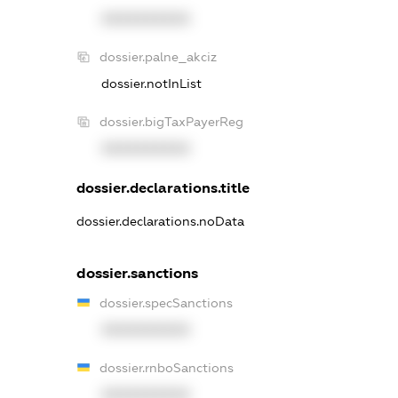
XXXXXXXXXX
dossier.palne_akciz
dossier.notInList
dossier.bigTaxPayerReg
XXXXXXXXXX
dossier.declarations.title
dossier.declarations.noData
dossier.sanctions
dossier.specSanctions
XXXXXXXXXX
dossier.rnboSanctions
XXXXXXXXXX