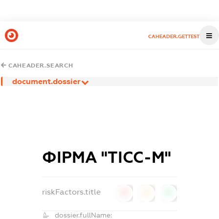
CAHEADER.GETTEST
CAHEADER.SEARCH
document.dossier
ФІРМА "ТІСС-М"
riskFactors.title
0
0
0
dossier.fullName: