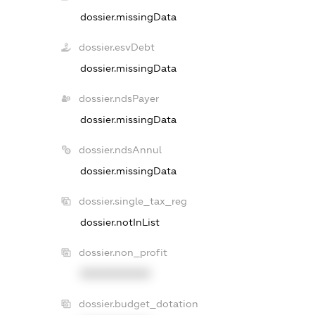
dossier.missingData
dossier.esvDebt
dossier.missingData
dossier.ndsPayer
dossier.missingData
dossier.ndsAnnul
dossier.missingData
dossier.single_tax_reg
dossier.notInList
dossier.non_profit
XXXXXXXXXX
dossier.budget_dotation