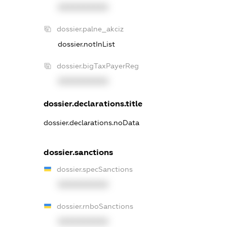
XXXXXXXXXX
dossier.palne_akciz
dossier.notInList
dossier.bigTaxPayerReg
XXXXXXXXXX
dossier.declarations.title
dossier.declarations.noData
dossier.sanctions
dossier.specSanctions
XXXXXXXXXX
dossier.rnboSanctions
XXXXXXXXXX