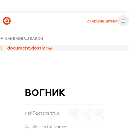
CAHEADER.GETTEST
CAHEADER.SEARCH
document.dossier
ВОГНИК
riskFactors.title
0
0
0
dossier.fullName: