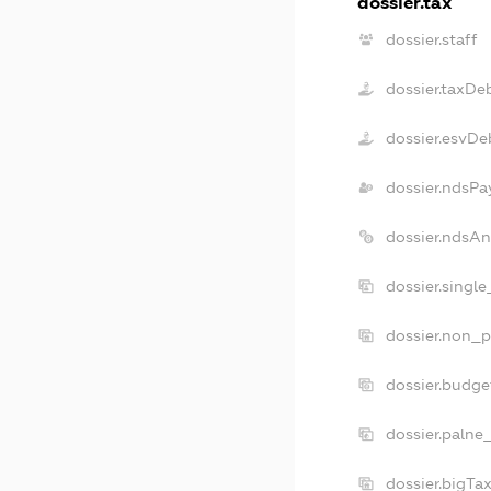
dossier.tax
dossier.staff
dossier.taxDe
dossier.esvDe
dossier.ndsPa
dossier.ndsA
dossier.singl
dossier.non_p
dossier.budg
dossier.palne
dossier.bigT