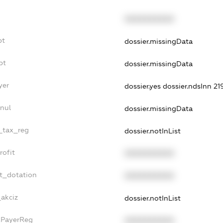
XXXXXXXXXX
bt
dossier.missingData
bt
dossier.missingData
yer
dossier.yes
dossier.ndsInn 2
nnul
dossier.missingData
e_tax_reg
dossier.notInList
rofit
XXXXXXXXXX
et_dotation
XXXXXXXXXX
_akciz
dossier.notInList
axPayerReg
XXXXXXXXXX