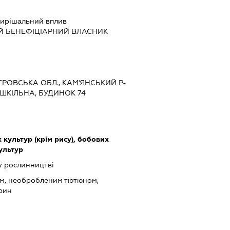
ирішальний вплив
Й БЕНЕФІЦІАРНИЙ ВЛАСНИК
ЕТРОВСЬКА ОБЛ., КАМ'ЯНСЬКИЙ Р-
Л.ШКІЛЬНА, БУДИНОК 74
культур (крім рису), бобових
культур
у рослинництві
ом, необробленим тютюном,
арин