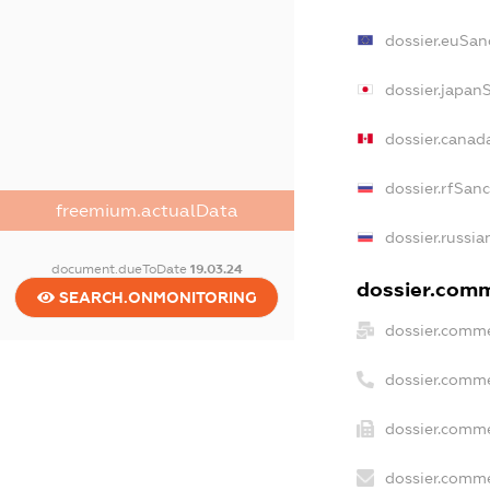
dossier.euSan
dossier.japan
dossier.canad
dossier.rfSan
freemium.actualData
dossier.russia
document.dueToDate
19.03.24
dossier.comme
SEARCH.ONMONITORING
dossier.comme
dossier.comme
dossier.comme
dossier.comme