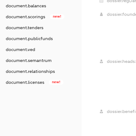
dossier.regDat
document.balances
dossier.foun
document.scorings
new!
document.tenders
document.publicfunds
document.ved
document.semantrum
dossier.heads:
document.relationships
document.licenses
new!
dossier.benefi