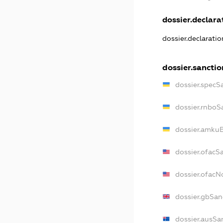
dossier.declarat
dossier.declarati
dossier.sanctio
dossier.specS
dossier.rnboS
dossier.amkuB
dossier.ofacS
dossier.ofac
dossier.gbSan
dossier.ausSa