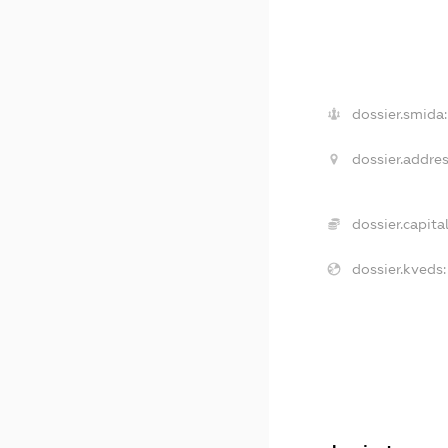
dossier.smida:
dossier.addres
dossier.capital
dossier.kveds: