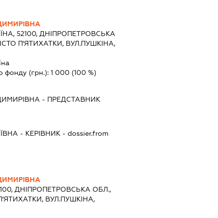
ДИМИРІВНА
ЇНА, 52100, ДНІПРОПЕТРОВСЬКА
ІСТО П'ЯТИХАТКИ, ВУЛ.ПУШКІНА,
їна
о фонду (грн.):
1 000
(100 %)
ДИМИРІВНА
-
ПРЕДСТАВНИК
ІЇВНА
-
КЕРІВНИК
- dossier.from
ДИМИРІВНА
2100, ДНІПРОПЕТРОВСЬКА ОБЛ.,
П'ЯТИХАТКИ, ВУЛ.ПУШКІНА,