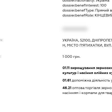
dossier.nationality:
Україна
dossier.benefInterest:
100
dossier.benefType:
Прямий в
dossier.benefRole:
КІНЦЕВИ
XXXXXXXXXX
s:
УКРАЇНА, 52100, ДНІПРОП
Н, МІСТО П'ЯТИХАТКИ, ВУ
:
1 000 грн.
01.11
вирощування зернових 
культур і насіння олійних 
01.61
допоміжна діяльність 
46.21
оптова торгівля зерн
насінням і кормами для тв