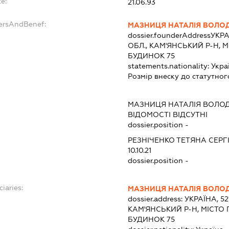
e:
21.06.93
dersAndBenef:
МАЗНИЦЯ НАТАЛІЯ ВОЛО
dossier.founderAddress
УКРА
ОБЛ., КАМ'ЯНСЬКИЙ Р-Н, М
БУДИНОК 75
statements.nationality:
Укра
Розмір внеску до статутног
МАЗНИЦЯ НАТАЛІЯ ВОЛО
ВІДОМОСТІ ВІДСУТНІ
dossier.position -
РЕЗНІЧЕНКО ТЕТЯНА СЕРГ
10.10.21
dossier.position -
ciaries:
МАЗНИЦЯ НАТАЛІЯ ВОЛО
dossier.address:
УКРАЇНА, 5
КАМ'ЯНСЬКИЙ Р-Н, МІСТО 
БУДИНОК 75