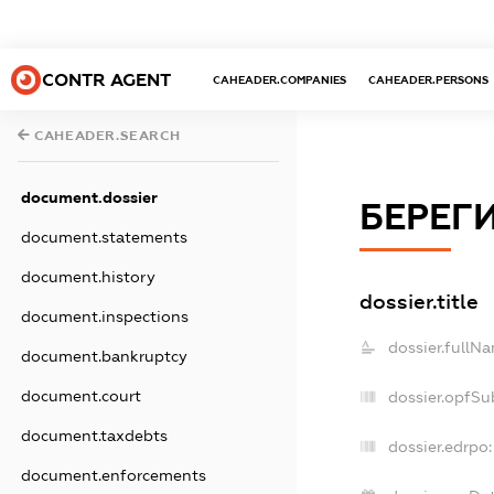
CONTR AGENT
CAHEADER.COMPANIES
CAHEADER.PERSONS
CAHEADER.SEARCH
document.dossier
БЕРЕГ
document.statements
document.history
dossier.title
document.inspections
dossier.fullN
document.bankruptcy
document.court
dossier.opfSu
document.taxdebts
dossier.edrpo:
document.enforcements