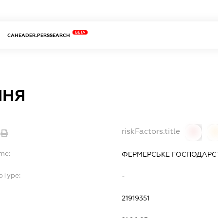
BETA
CAHEADER.PERSSEARCH
ИНЯ
riskFactors.title
0
ame:
ФЕРМЕРСЬКЕ ГОСПОДАРСТ
bType:
-
21919351