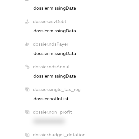
dossier.missingData
dossier.esvDebt
dossier.missingData
dossier.ndsPayer
dossier.missingData
dossier.ndsAnnul
dossier.missingData
dossier.single_tax_reg
dossier.notInList
dossier.non_profit
XXXXXXXXXX
dossier.budget_dotation