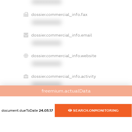
XXXXXXXXXX
dossier.commercial_info.fax
XXXXXXXXXX
dossier.commercial_info.email
XXXXXXXXXX
dossier.commercial_info.website
XXXXXXXXXX
dossier.commercial_info.activity
XXXXXXXXXX
freemium.actualData
freemium.exampleText_1
document.dueToDate
24.03.17
SEARCH.ONMONITORING
freemium.exampleText_2
freemium.anonymousPerSearch2
FREEMIUM.DETAILS