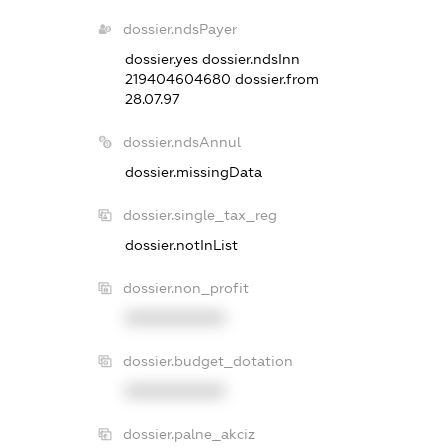
dossier.ndsPayer
dossier.yes
dossier.ndsInn
219404604680
dossier.from
28.07.97
dossier.ndsAnnul
dossier.missingData
dossier.single_tax_reg
dossier.notInList
dossier.non_profit
XXXXXXXXXX
dossier.budget_dotation
XXXXXXXXXX
dossier.palne_akciz