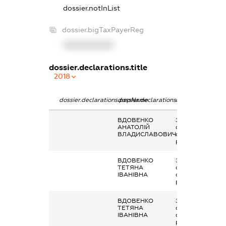
dossier.notInList
dossier.bigTaxPayerReg
XXXXXXXXXX
dossier.declarations.title
2018
dossier.declarations.pepName
dossier.declarations.personName
dossier.declarati
ВДОВЕНКО
Заробітна плата
АНАТОЛІЙ
отримана за
ВЛАДИСЛАВОВИЧ
основним місцем
роботи
ВДОВЕНКО
Заробітна плата
ТЕТЯНА
отримана за
ІВАНІВНА
основним місцем
роботи
ВДОВЕНКО
Заробітна плата
ТЕТЯНА
отримана за
ІВАНІВНА
основним місцем
роботи