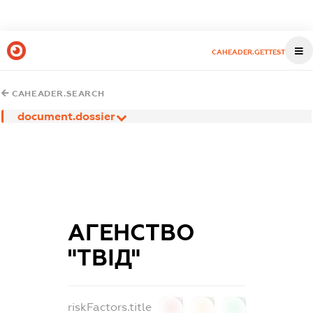
CAHEADER.GETTEST
CAHEADER.SEARCH
document.dossier
АГЕНСТВО
"ТВІД"
riskFactors.title
0
0
0