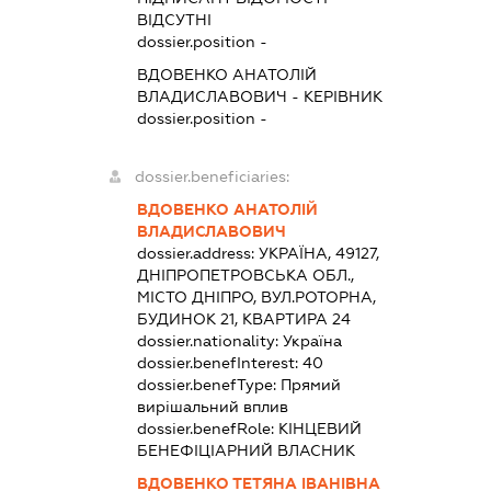
ВІДСУТНІ
dossier.position -
ВДОВЕНКО АНАТОЛІЙ
ВЛАДИСЛАВОВИЧ
-
КЕРІВНИК
dossier.position -
dossier.beneficiaries:
ВДОВЕНКО АНАТОЛІЙ
ВЛАДИСЛАВОВИЧ
dossier.address:
УКРАЇНА, 49127,
ДНІПРОПЕТРОВСЬКА ОБЛ.,
МІСТО ДНІПРО, ВУЛ.РОТОРНА,
БУДИНОК 21, КВАРТИРА 24
dossier.nationality:
Україна
dossier.benefInterest:
40
dossier.benefType:
Прямий
вирішальний вплив
dossier.benefRole:
КІНЦЕВИЙ
БЕНЕФІЦІАРНИЙ ВЛАСНИК
ВДОВЕНКО ТЕТЯНА ІВАНІВНА