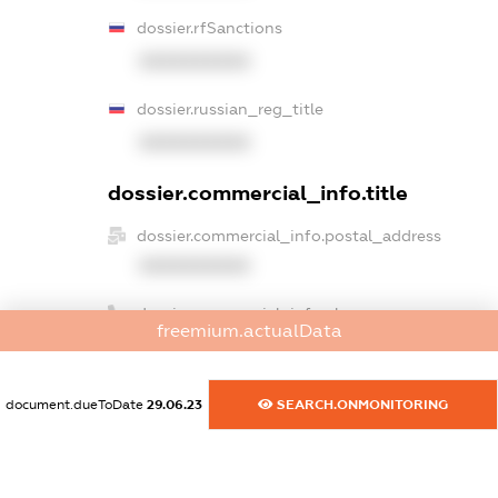
dossier.rfSanctions
XXXXXXXXXX
dossier.russian_reg_title
XXXXXXXXXX
dossier.commercial_info.title
dossier.commercial_info.postal_address
XXXXXXXXXX
dossier.commercial_info.phone
freemium.actualData
XXXXXXXXXX
dossier.commercial_info.fax
document.dueToDate
29.06.23
SEARCH.ONMONITORING
XXXXXXXXXX
dossier.commercial_info.email