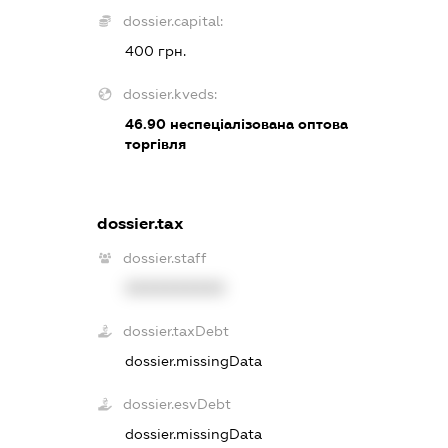
dossier.capital:
400 грн.
dossier.kveds:
46.90
неспеціалізована оптова
торгівля
dossier.tax
dossier.staff
XXXXXXXXXX
dossier.taxDebt
dossier.missingData
dossier.esvDebt
dossier.missingData