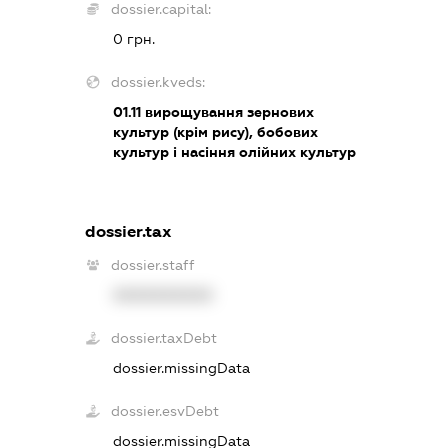
dossier.capital:
0 грн.
dossier.kveds:
01.11
вирощування зернових
культур (крім рису), бобових
культур і насіння олійних культур
dossier.tax
dossier.staff
XXXXXXXXXX
dossier.taxDebt
dossier.missingData
dossier.esvDebt
dossier.missingData