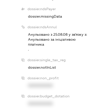
dossier.ndsPayer
dossier.missingData
dossier.ndsAnnul
Анульовано з 25.08.08 у зв'язку з:
Анульовано за iнiцiативою
платника
.
dossier.single_tax_reg
dossier.notInList
dossier.non_profit
XXXXXXXXXX
dossier.budget_dotation
XXXXXXXXXX