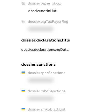
dossier.palne_akciz
dossier.notInList
dossier.bigTaxPayerReg
XXXXXXXXXX
dossier.declarations.title
dossier.declarations.noData
dossier.sanctions
dossier.specSanctions
XXXXXXXXXX
dossier.rnboSanctions
XXXXXXXXXX
dossier.amkuBlackList