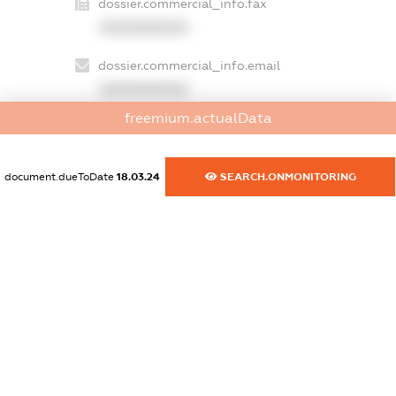
dossier.commercial_info.fax
XXXXXXXXXX
dossier.commercial_info.email
XXXXXXXXXX
freemium.actualData
dossier.commercial_info.website
XXXXXXXXXX
document.dueToDate
18.03.24
SEARCH.ONMONITORING
dossier.commercial_info.activity
XXXXXXXXXX
freemium.exampleText_1
freemium.exampleText_2
freemium.anonymousPerSearch2
FREEMIUM.DETAILS
FREEMIUM.REGISTER