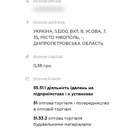
dossier.smida:
XXXXXXXXXX
dossier.address:
УКРАЇНА, 53200, ВУЛ. В. УСОВА, 7,
35, МІСТО НІКОПОЛЬ, -,
ДНІПРОПЕТРОВСЬКА ОБЛАСТЬ
dossier.capital:
0,38 грн.
dossier.kveds:
55.51.1
діяльність їдалень на
підприїмствах і в установах
51
оптова торгівля і посередництво
в оптовій торгівлі
51.53.2
оптова торгівля
будівельними матеріалами