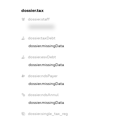
dossier.tax
dossier.staff
XXXXXXXXXX
dossier.taxDebt
dossier.missingData
dossier.esvDebt
dossier.missingData
dossier.ndsPayer
dossier.missingData
dossier.ndsAnnul
dossier.missingData
dossier.single_tax_reg