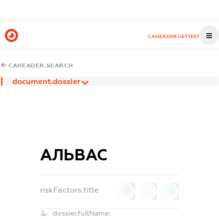
CAHEADER.GETTEST
CAHEADER.SEARCH
document.dossier
АЛЬВАС
riskFactors.title
0
0
0
dossier.fullName: