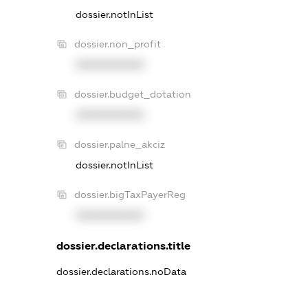
dossier.notInList
dossier.non_profit
XXXXXXXXXX
dossier.budget_dotation
XXXXXXXXXX
dossier.palne_akciz
dossier.notInList
dossier.bigTaxPayerReg
XXXXXXXXXX
dossier.declarations.title
dossier.declarations.noData