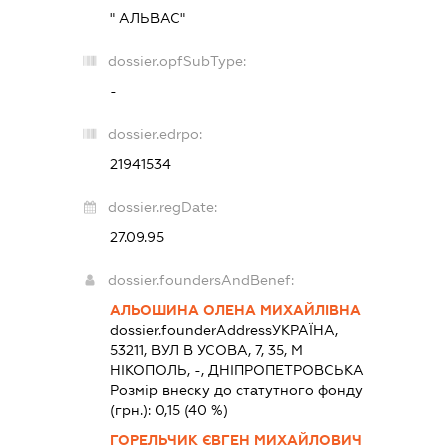
" АЛЬВАС"
dossier.opfSubType:
-
dossier.edrpo:
21941534
dossier.regDate:
27.09.95
dossier.foundersAndBenef:
АЛЬОШИНА ОЛЕНА МИХАЙЛІВНА
dossier.founderAddress
УКРАЇНА,
53211, ВУЛ В УСОВА, 7, 35, М
НІКОПОЛЬ, -, ДНІПРОПЕТРОВСЬКА
Розмір внеску до статутного фонду
(грн.):
0,15
(40 %)
ГОРЕЛЬЧИК ЄВГЕН МИХАЙЛОВИЧ