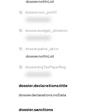
dossier.notInList
dossier.non_profit
XXXXXXXXXX
dossier.budget_dotation
XXXXXXXXXX
dossier.palne_akciz
dossier.notInList
dossier.bigTaxPayerReg
XXXXXXXXXX
dossier.declarations.title
dossier.declarations.noData
dossier.sanctions