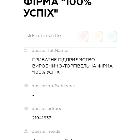
ФІРМА "100%
УСПІХ"
riskFactors.title
0
0
0
dossier.fullName:
ПРИВАТНЕ ПІДПРИЄМСТВО
ВИРОБНИЧО-ТОРГІВЕЛЬНА ФІРМА
"100% УСПІХ"
dossier.opfSubType:
-
dossier.edrpo:
21941637
dossier.heads: