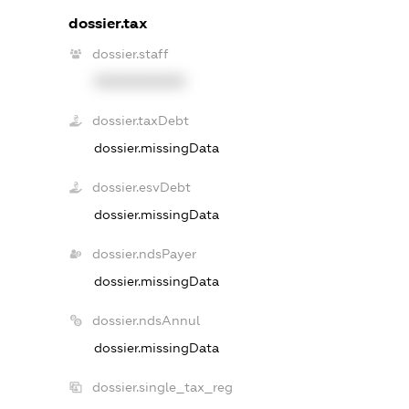
dossier.tax
dossier.staff
XXXXXXXXXX
dossier.taxDebt
dossier.missingData
dossier.esvDebt
dossier.missingData
dossier.ndsPayer
dossier.missingData
dossier.ndsAnnul
dossier.missingData
dossier.single_tax_reg