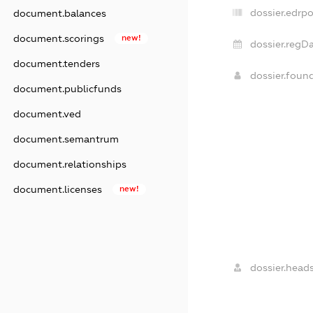
dossier.edrpo
document.balances
document.scorings
new!
dossier.regDa
document.tenders
dossier.foun
document.publicfunds
document.ved
document.semantrum
document.relationships
document.licenses
new!
dossier.heads