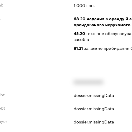
l:
1 000 грн.
:
68.20
надання в оренду й е
орендованого нерухомого
45.20
технічне обслуговува
засобів
81.21
загальне прибирання 
XXXXXXXXXX
ebt
dossier.missingData
ebt
dossier.missingData
ayer
dossier.missingData