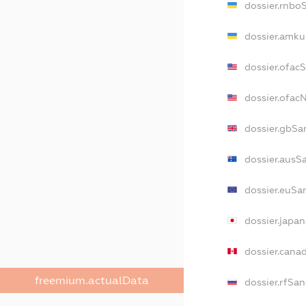
dossier.rnbo
dossier.amku
dossier.ofac
dossier.ofa
dossier.gbSa
dossier.ausS
dossier.euSa
dossier.japa
dossier.cana
freemium.actualData
dossier.rfSan