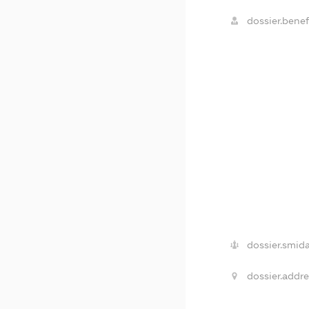
dossier.benefi
dossier.smida
dossier.addre