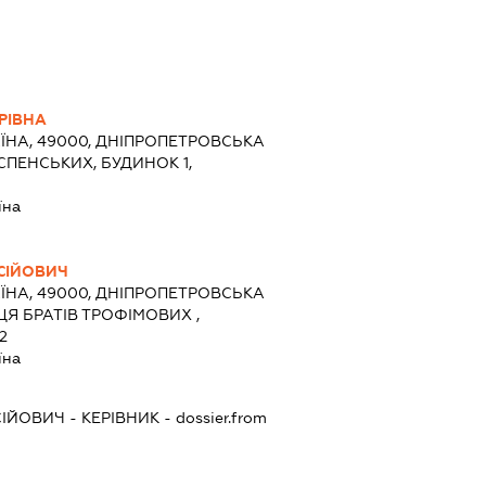
РІВНА
ЇНА, 49000, ДНІПРОПЕТРОВСЬКА
УСПЕНСЬКИХ, БУДИНОК 1,
їна
СІЙОВИЧ
ЇНА, 49000, ДНІПРОПЕТРОВСЬКА
ИЦЯ БРАТІВ ТРОФІМОВИХ ,
2
їна
СІЙОВИЧ
-
КЕРІВНИК
- dossier.from