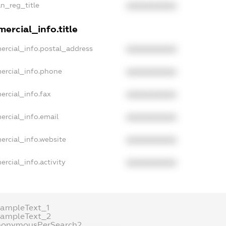
an_reg_title
XXXXXXXXXX
ercial_info.title
ercial_info.postal_address
XXXXXXXXXX
ercial_info.phone
XXXXXXXXXX
ercial_info.fax
XXXXXXXXXX
ercial_info.email
XXXXXXXXXX
ercial_info.website
XXXXXXXXXX
rcial_info.activity
XXXXXXXXXX
xampleText_1
xampleText_2
nonymousPerSearch2