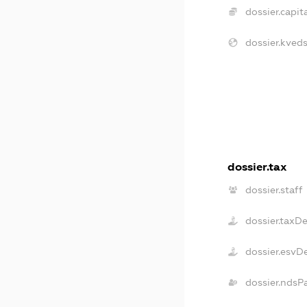
dossier.capita
dossier.kveds
dossier.tax
dossier.staff
dossier.taxD
dossier.esvD
dossier.ndsP