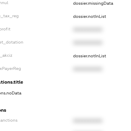
nnul
dossier.missingData
le_tax_reg
dossier.notInList
profit
XXXXXXXXXX
et_dotation
XXXXXXXXXX
_akciz
dossier.notInList
axPayerReg
XXXXXXXXXX
tions.title
ions.noData
ons
Sanctions
XXXXXXXXXX