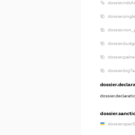
dossier.ndsA
dossier.sing
dossier.non_
dossier.budg
dossier.palne
dossier.bigT
dossier.declara
dossier.declarat
dossier.sancti
dossier.spec