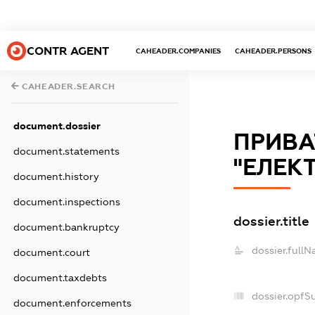
CONTR AGENT
CAHEADER.COMPANIES
CAHEADER.PERSONS
CAHEADER.SEARCH
document.dossier
ПРИВА
document.statements
"ЕЛЕК
document.history
document.inspections
dossier.title
document.bankruptcy
dossier.fullN
document.court
document.taxdebts
dossier.opfS
document.enforcements