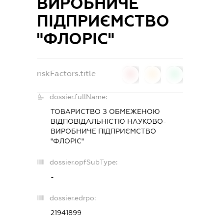
ВИРОБНИЧЕ
ПІДПРИЄМСТВО
"ФЛОРІС"
riskFactors.title
0
0
0
dossier.fullName:
ТОВАРИСТВО З ОБМЕЖЕНОЮ
ВІДПОВІДАЛЬНІСТЮ НАУКОВО-
ВИРОБНИЧЕ ПІДПРИЄМСТВО
"ФЛОРІС"
dossier.opfSubType:
-
dossier.edrpo:
21941899