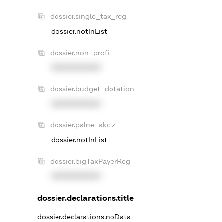
dossier.single_tax_reg
dossier.notInList
dossier.non_profit
XXXXXXXXXX
dossier.budget_dotation
XXXXXXXXXX
dossier.palne_akciz
dossier.notInList
dossier.bigTaxPayerReg
XXXXXXXXXX
dossier.declarations.title
dossier.declarations.noData