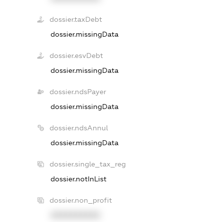
dossier.taxDebt
dossier.missingData
dossier.esvDebt
dossier.missingData
dossier.ndsPayer
dossier.missingData
dossier.ndsAnnul
dossier.missingData
dossier.single_tax_reg
dossier.notInList
dossier.non_profit
XXXXXXXXXX