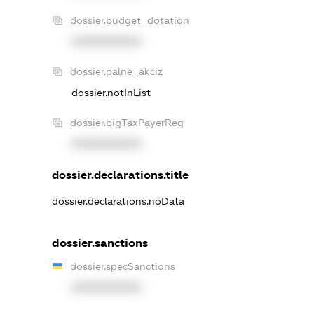
dossier.budget_dotation
XXXXXXXXXX
dossier.palne_akciz
dossier.notInList
dossier.bigTaxPayerReg
XXXXXXXXXX
dossier.declarations.title
dossier.declarations.noData
dossier.sanctions
dossier.specSanctions
XXXXXXXXXX