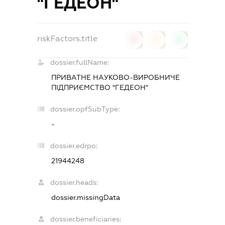
"ГЕДЕОН"
riskFactors.title
0
0
0
dossier.fullName:
ПРИВАТНЕ НАУКОВО-ВИРОБНИЧЕ
ПІДПРИЄМСТВО "ГЕДЕОН"
dossier.opfSubType:
-
dossier.edrpo:
21944248
dossier.heads:
dossier.missingData
dossier.beneficiaries: