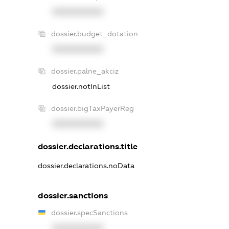
XXXXXXXXXX
dossier.budget_dotation
XXXXXXXXXX
dossier.palne_akciz
dossier.notInList
dossier.bigTaxPayerReg
XXXXXXXXXX
dossier.declarations.title
dossier.declarations.noData
dossier.sanctions
dossier.specSanctions
XXXXXXXXXX