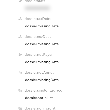
dossier.staff
XXXXXXXXXX
dossier.taxDebt
dossier.missingData
dossier.esvDebt
dossier.missingData
dossier.ndsPayer
dossier.missingData
dossier.ndsAnnul
dossier.missingData
dossier.single_tax_reg
dossier.notInList
dossier.non_profit