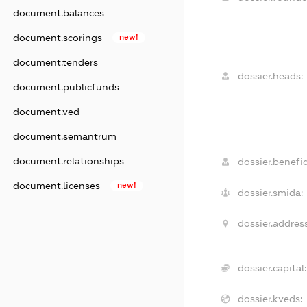
document.balances
document.scorings
new!
document.tenders
dossier.heads:
document.publicfunds
document.ved
document.semantrum
document.relationships
dossier.benefic
document.licenses
new!
dossier.smida:
dossier.address
dossier.capital:
dossier.kveds: