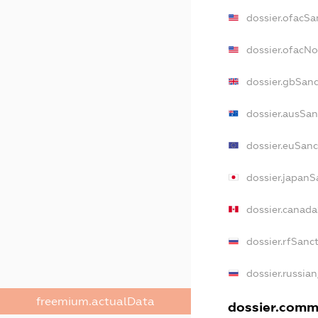
dossier.ofacSa
dossier.ofacN
dossier.gbSan
dossier.ausSan
dossier.euSanc
dossier.japanS
dossier.canad
dossier.rfSanc
dossier.russia
freemium.actualData
dossier.comme