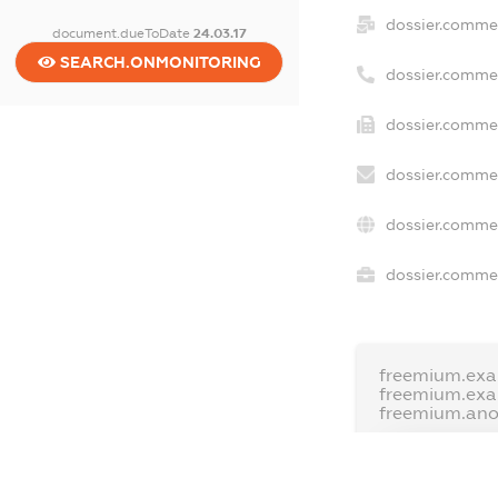
dossier.comme
document.dueToDate
24.03.17
SEARCH.ONMONITORING
dossier.comme
dossier.commer
dossier.commer
dossier.commer
dossier.commer
freemium.exa
freemium.ex
freemium.an
FREEMIUM.D