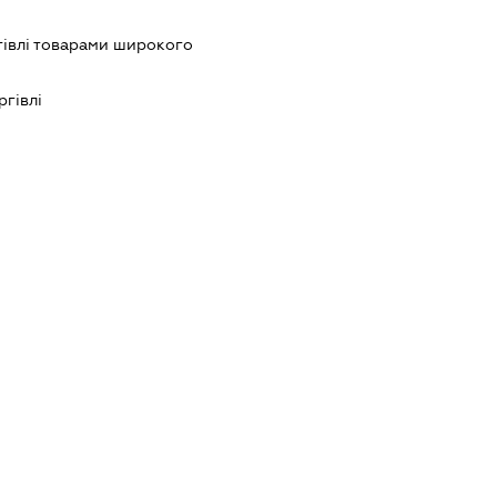
гівлі товарами широкого
ргівлі