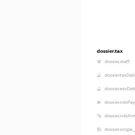
dossier.tax
dossier.staff
dossier.taxDeb
dossier.esvDe
dossier.ndsPay
dossier.ndsAn
dossier.single