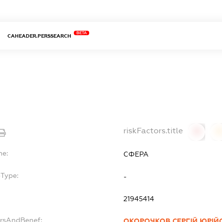
BETA
CAHEADER.PERSSEARCH
riskFactors.title
0
0
me:
СФЕРА
bType:
-
21945414
ersAndBenef:
ОКОРОЧКОВ СЕРГІЙ ЮРІЙ