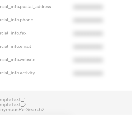
rcial_info.postal_address
XXXXXXXXXX
rcial_info.phone
XXXXXXXXXX
cial_info.fax
XXXXXXXXXX
cial_info.email
XXXXXXXXXX
cial_info.website
XXXXXXXXXX
cial_info.activity
XXXXXXXXXX
mpleText_1
ampleText_2
onymousPerSearch2
ETAILS
FREEMIUM.REGISTER