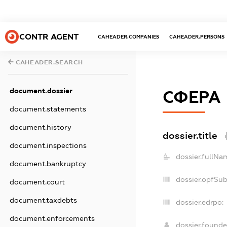
CONTR AGENT
CAHEADER.COMPANIES
CAHEADER.PERSONS
CAHEADER.SEARCH
document.dossier
СФЕРА
document.statements
document.history
dossier.title
document.inspections
dossier.fullNa
document.bankruptcy
dossier.opfSu
document.court
document.taxdebts
dossier.edrpo:
document.enforcements
dossier.found