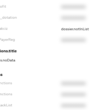
ofit
XXXXXXXXXX
t_dotation
XXXXXXXXXX
akciz
dossier.notInList
xPayerReg
XXXXXXXXXX
ions.title
ns.noData
ns
nctions
XXXXXXXXXX
anctions
XXXXXXXXXX
lackList
XXXXXXXXXX