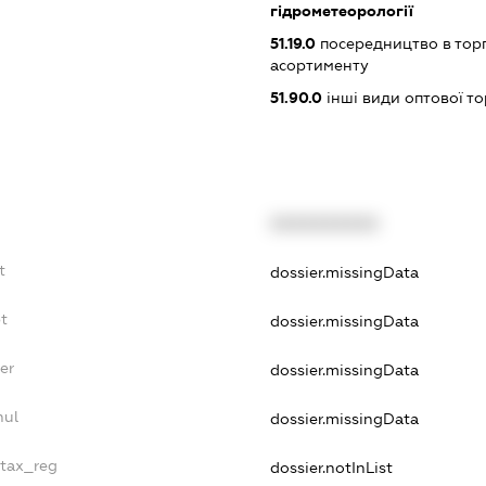
гідрометеорології
51.19.0
посередництво в тор
асортименту
51.90.0
інші види оптової то
XXXXXXXXXX
t
dossier.missingData
bt
dossier.missingData
er
dossier.missingData
nul
dossier.missingData
_tax_reg
dossier.notInList