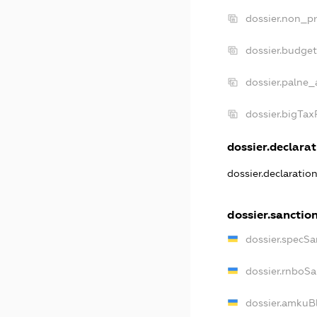
dossier.non_pr
dossier.budge
dossier.palne_
dossier.bigTa
dossier.declarat
dossier.declaratio
dossier.sanctio
dossier.specSa
dossier.rnboS
dossier.amkuB