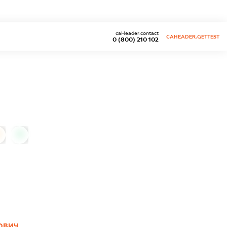
caHeader.contact
CAHEADER.GETTEST
0 (800) 210 102
0
ОВИЧ