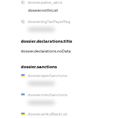
dossier.palne_akciz
dossier.notInList
dossier.bigTaxPayerReg
XXXXXXXXXX
dossier.declarations.title
dossier.declarations.noData
dossier.sanctions
dossier.specSanctions
XXXXXXXXXX
dossier.rnboSanctions
XXXXXXXXXX
dossier.amkuBlackList