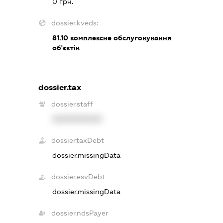
0 грн.
dossier.kveds:
81.10
комплексне обслуговування
об'єктів
dossier.tax
dossier.staff
XXXXXXXXXX
dossier.taxDebt
dossier.missingData
dossier.esvDebt
dossier.missingData
dossier.ndsPayer