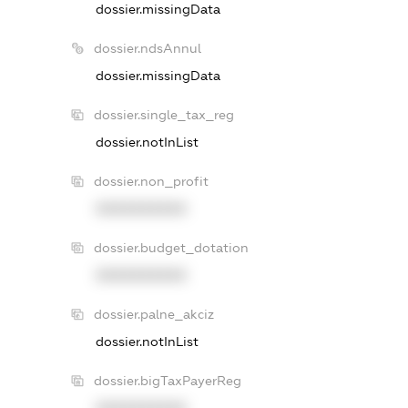
dossier.missingData
dossier.ndsAnnul
dossier.missingData
dossier.single_tax_reg
dossier.notInList
dossier.non_profit
XXXXXXXXXX
dossier.budget_dotation
XXXXXXXXXX
dossier.palne_akciz
dossier.notInList
dossier.bigTaxPayerReg