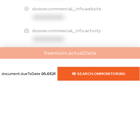
dossier.commercial_info.website
XXXXXXXXXX
dossier.commercial_info.activity
XXXXXXXXXX
freemium.actualData
freemium.exampleText_1
freemium.exampleText_2
document.dueToDate
05.07.21
SEARCH.ONMONITORING
freemium.anonymousPerSearch2
FREEMIUM.DETAILS
FREEMIUM.REGISTER