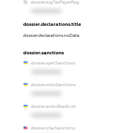
dossier.bigTaxPayerReg
XXXXXXXXXX
dossier.declarations.title
dossier.declarations.noData
dossier.sanctions
dossier.specSanctions
XXXXXXXXXX
dossier.rnboSanctions
XXXXXXXXXX
dossier.amkuBlackList
XXXXXXXXXX
dossier.ofacSanctions