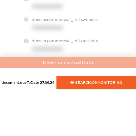
XXXXXXXXXX
dossier.commercial_info.website
XXXXXXXXXX
dossier.commercial_info.activity
XXXXXXXXXX
freemium.actualData
freemium.exampleText_1
freemium.exampleText_2
document.dueToDate
27.09.24
SEARCH.ONMONITORING
freemium.anonymousPerSearch2
FREEMIUM.DETAILS
FREEMIUM.REGISTER