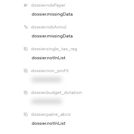
dossier.ndsPayer
dossier.missingData
dossier.ndsAnnul
dossier.missingData
dossier.single_tax_reg
dossier.notInList
dossier.non_profit
XXXXXXXXXX
dossier.budget_dotation
XXXXXXXXXX
dossier.palne_akciz
dossier.notInList