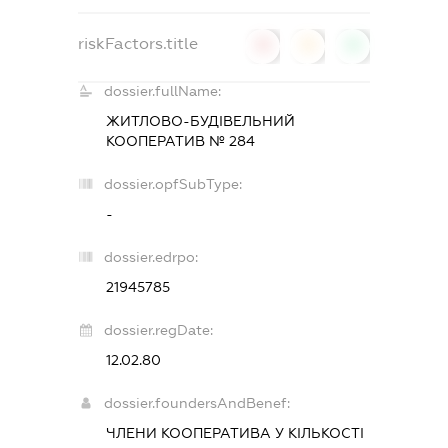
riskFactors.title
0
0
0
dossier.fullName:
ЖИТЛОВО-БУДІВЕЛЬНИЙ
КООПЕРАТИВ № 284
dossier.opfSubType:
-
dossier.edrpo:
21945785
dossier.regDate:
12.02.80
dossier.foundersAndBenef:
ЧЛЕНИ КООПЕРАТИВА У КІЛЬКОСТІ