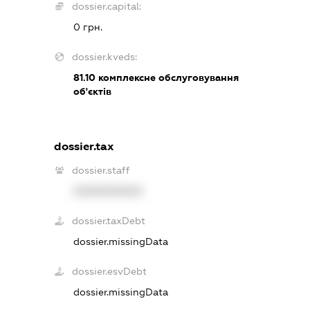
dossier.capital:
0 грн.
dossier.kveds:
81.10
комплексне обслуговування
об'єктів
dossier.tax
dossier.staff
XXXXXXXXXX
dossier.taxDebt
dossier.missingData
dossier.esvDebt
dossier.missingData