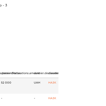
p - 3
ns.personStatus
dossier.declarations.amount
dossier.declarations.currency
dossier.declarations.source
52 000
UAH
НАЗК
-
-
НАЗК