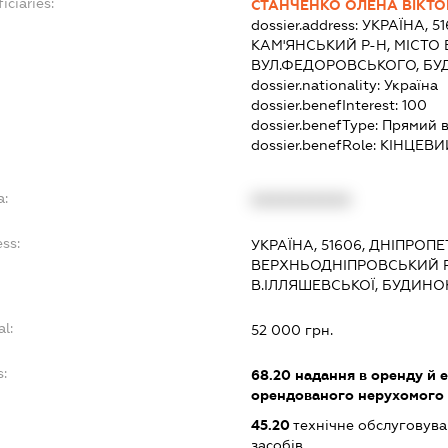
iciaries:
СТАНЧЕНКО ОЛЕНА ВІКТО
dossier.address:
УКРАЇНА, 5
КАМ'ЯНСЬКИЙ Р-Н, МІСТО
ВУЛ.ФЕДОРОВСЬКОГО, БУ
dossier.nationality:
Україна
dossier.benefInterest:
100
dossier.benefType:
Прямий в
dossier.benefRole:
КІНЦЕВИ
a:
XXXXXXXXXX
ess:
УКРАЇНА, 51606, ДНІПРОП
ВЕРХНЬОДНІПРОВСЬКИЙ Р
В.ІЛЛЯШЕВСЬКОЇ, БУДИНО
al:
52 000 грн.
s:
68.20
надання в оренду й е
орендованого нерухомого
45.20
технічне обслуговува
засобів