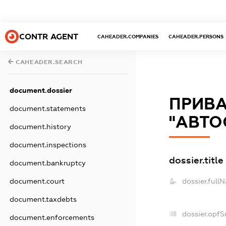
CONTR AGENT
CAHEADER.COMPANIES
CAHEADER.PERSONS
CAHEADER.SEARCH
document.dossier
ПРИВА
document.statements
"АВТО
document.history
document.inspections
dossier.title
document.bankruptcy
document.court
dossier.full
document.taxdebts
dossier.opf
document.enforcements