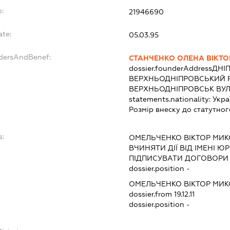
o:
21946690
ate:
05.03.95
ndersAndBenef:
СТАНЧЕНКО ОЛЕНА ВІКТО
dossier.founderAddress
ДНІ
ВЕРХНЬОДНІПРОВСЬКИЙ Р
ВЕРХНЬОДНІПРОВСЬК ВУЛ
statements.nationality:
Укра
Розмір внеску до статутног
s:
ОМЕЛЬЧЕНКО ВІКТОР МИ
ВЧИНЯТИ ДІЇ ВІД ІМЕНІ Ю
ПІДПИСУВАТИ ДОГОВОРИ
dossier.position -
ОМЕЛЬЧЕНКО ВІКТОР МИ
dossier.from 19.12.11
dossier.position -