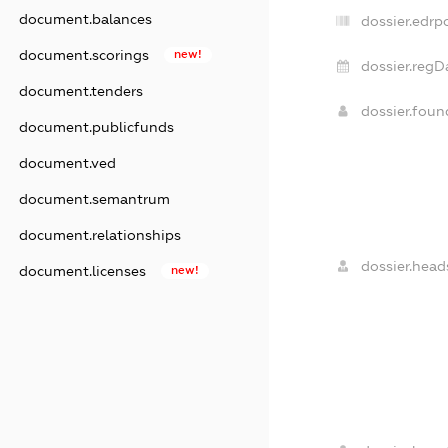
document.balances
dossier.edrp
document.scorings
new!
dossier.regD
document.tenders
dossier.fou
document.publicfunds
document.ved
document.semantrum
document.relationships
dossier.head
document.licenses
new!