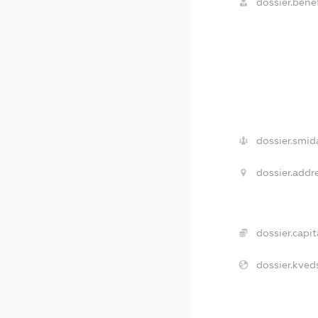
dossier.benef
dossier.smid
dossier.addr
dossier.capit
dossier.kved