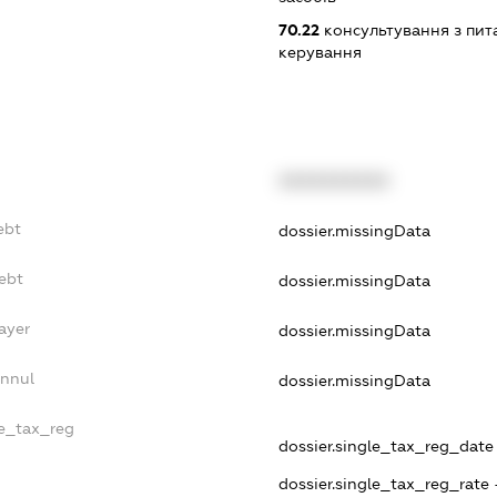
70.22
консультування з пита
керування
XXXXXXXXXX
ebt
dossier.missingData
ebt
dossier.missingData
ayer
dossier.missingData
Annul
dossier.missingData
le_tax_reg
dossier.single_tax_reg_date -
dossier.single_tax_reg_rate 