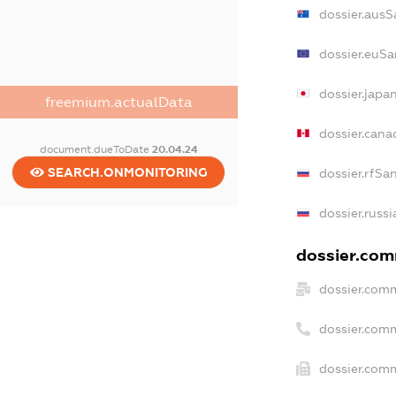
dossier.ausS
dossier.euSa
dossier.japa
freemium.actualData
dossier.can
document.dueToDate
20.04.24
SEARCH.ONMONITORING
dossier.rfSa
dossier.russ
dossier.comm
dossier.comm
dossier.com
dossier.comm