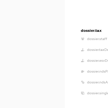
dossier.tax
dossier.staff
dossier.taxD
dossier.esvD
dossier.ndsP
dossier.nds
dossier.sing