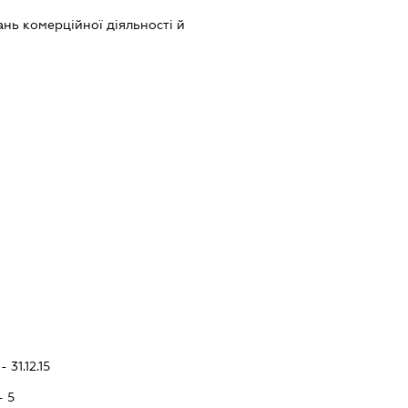
нь комерційної діяльності й
 31.12.15
- 5