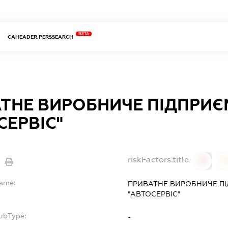
BETA
CAHEADER.PERSSEARCH
ТНЕ ВИРОБНИЧЕ ПІДПРИЄ
СЕРВІС"
riskFactors.title
0
Name:
ПРИВАТНЕ ВИРОБНИЧЕ П
"АВТОСЕРВІС"
SubType:
-