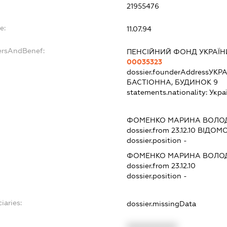
21955476
e:
11.07.94
ersAndBenef:
ПЕНСІЙНИЙ ФОНД УКРАЇН
00035323
dossier.founderAddress
УКРА
БАСТІОННА, БУДИНОК 9
statements.nationality:
Укра
ФОМЕНКО МАРИНА ВОЛО
dossier.from 23.12.10
ВІДОМОС
dossier.position -
ФОМЕНКО МАРИНА ВОЛО
dossier.from 23.12.10
dossier.position -
iaries:
dossier.missingData
XXXXXXXXXX