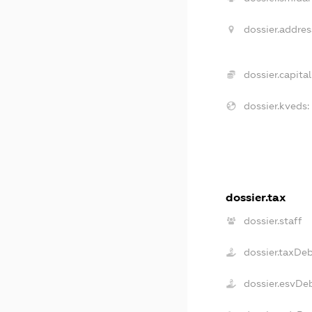
dossier.addres
dossier.capital
dossier.kveds:
dossier.tax
dossier.staff
dossier.taxDe
dossier.esvDe