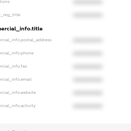
tions
XXXXXXXXXX
n_reg_title
XXXXXXXXXX
rcial_info.title
rcial_info.postal_address
XXXXXXXXXX
rcial_info.phone
XXXXXXXXXX
rcial_info.fax
XXXXXXXXXX
rcial_info.email
XXXXXXXXXX
rcial_info.website
XXXXXXXXXX
cial_info.activity
XXXXXXXXXX