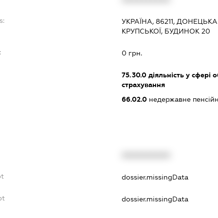
s:
УКРАЇНА, 86211, ДОНЕЦЬК
КРУПСЬКОЇ, БУДИНОК 20
:
0 грн.
75.30.0
діяльність у сфері 
страхування
66.02.0
недержавне пенсійн
XXXXXXXXXX
bt
dossier.missingData
bt
dossier.missingData