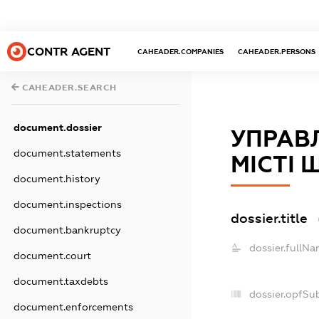
CONTR AGENT
CAHEADER.COMPANIES
CAHEADER.PERSONS
CAHEADER.SEARCH
document.dossier
УПРАВЛ
document.statements
МІСТІ 
document.history
document.inspections
dossier.title
document.bankruptcy
dossier.fullNa
document.court
document.taxdebts
dossier.opfSu
document.enforcements