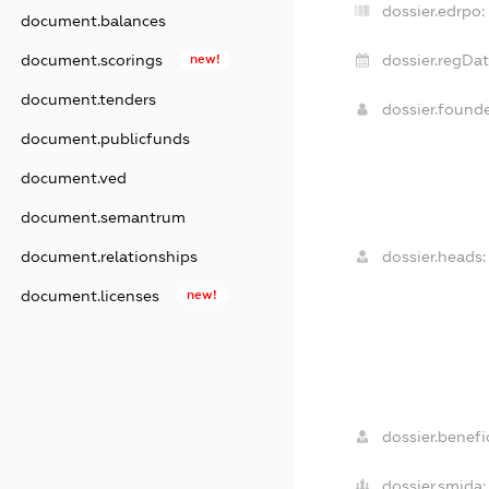
dossier.edrpo:
document.balances
document.scorings
new!
dossier.regDat
document.tenders
dossier.found
document.publicfunds
document.ved
document.semantrum
document.relationships
dossier.heads:
document.licenses
new!
dossier.benefic
dossier.smida: