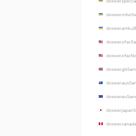
dossier.specS
dossier.rnboS
dossier.amkuB
dossier.ofacS
dossier.ofac
dossier.gbSan
dossier.ausSa
dossier.euSan
dossier.japan
dossier.canad