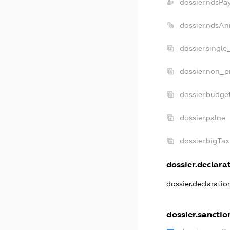
dossier.ndsPa
dossier.ndsAn
dossier.single
dossier.non_pr
dossier.budge
dossier.palne_
dossier.bigTa
dossier.declarat
dossier.declarati
dossier.sanctio