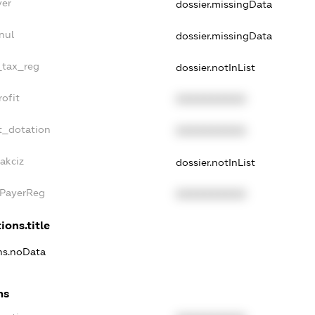
yer
dossier.missingData
nul
dossier.missingData
_tax_reg
dossier.notInList
ofit
XXXXXXXXXX
t_dotation
XXXXXXXXXX
akciz
dossier.notInList
xPayerReg
XXXXXXXXXX
ions.title
ons.noData
ns