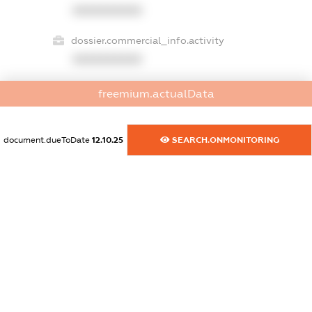
XXXXXXXXXX
dossier.commercial_info.activity
XXXXXXXXXX
freemium.actualData
freemium.exampleText_1
freemium.exampleText_2
document.dueToDate
12.10.25
SEARCH.ONMONITORING
freemium.anonymousPerSearch2
FREEMIUM.DETAILS
FREEMIUM.REGISTER