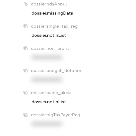
dossier.ndsAnnul
dossier.missingData
dossier.single_tax_reg
dossier.notInList
dossier.non_profit
XXXXXXXXXX
dossier.budget_dotation
XXXXXXXXXX
dossier.palne_akciz
dossier.notInList
dossier.bigTaxPayerReg
XXXXXXXXXX