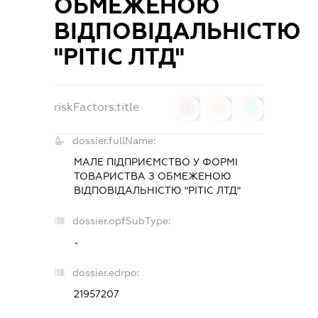
ОБМЕЖЕНОЮ
ВІДПОВІДАЛЬНІСТЮ
"РІТІС ЛТД"
riskFactors.title
0
0
0
dossier.fullName:
МАЛЕ ПІДПРИЄМСТВО У ФОРМІ
ТОВАРИСТВА З ОБМЕЖЕНОЮ
ВІДПОВІДАЛЬНІСТЮ "РІТІС ЛТД"
dossier.opfSubType:
-
dossier.edrpo:
21957207