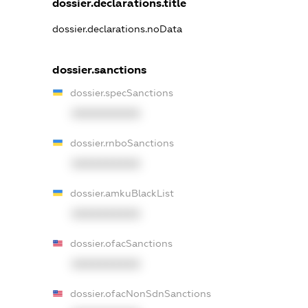
dossier.declarations.title
dossier.declarations.noData
dossier.sanctions
dossier.specSanctions
XXXXXXXXXX
dossier.rnboSanctions
XXXXXXXXXX
dossier.amkuBlackList
XXXXXXXXXX
dossier.ofacSanctions
XXXXXXXXXX
dossier.ofacNonSdnSanctions