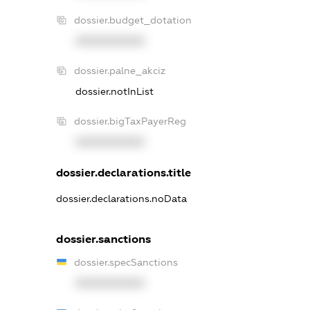
dossier.budget_dotation
XXXXXXXXXX
dossier.palne_akciz
dossier.notInList
dossier.bigTaxPayerReg
XXXXXXXXXX
dossier.declarations.title
dossier.declarations.noData
dossier.sanctions
dossier.specSanctions
XXXXXXXXXX