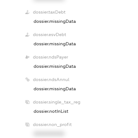
dossier.taxDebt
dossier.missingData
dossier.esvDebt
dossier.missingData
dossier.ndsPayer
dossier.missingData
dossier.ndsAnnul
dossier.missingData
dossier.single_tax_reg
dossier.notInList
dossier.non_profit
XXXXXXXXXX