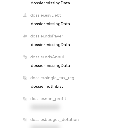
dossier.missingData
dossier.esvDebt
dossier.missingData
dossier.ndsPayer
dossier.missingData
dossier.ndsAnnul
dossier.missingData
dossier.single_tax_reg
dossier.notInList
dossier.non_profit
XXXXXXXXXX
dossier.budget_dotation