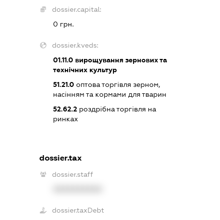
dossier.capital:
0 грн.
dossier.kveds:
01.11.0
вирощування зернових та
технічних культур
51.21.0
оптова торгівля зерном,
насінням та кормами для тварин
52.62.2
роздрібна торгівля на
ринках
dossier.tax
dossier.staff
XXXXXXXXXX
dossier.taxDebt