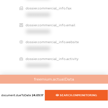
dossier.commercial_info.fax
XXXXXXXXXX
dossier.commercial_info.email
XXXXXXXXXX
dossier.commercial_info.website
XXXXXXXXXX
dossier.commercial_info.activity
XXXXXXXXXX
freemium.actualData
freemium.exampleText_1
freemium.exampleText_2
freemium.anonymousPerSearch2
document.dueToDate
24.03.17
SEARCH.ONMONITORING
FREEMIUM.DETAILS