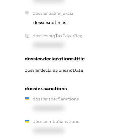
XXXXXXXXXX
dossier.palne_akciz
dossier.notInList
dossier.bigTaxPayerReg
XXXXXXXXXX
dossier.declarations.title
dossier.declarations.noData
dossier.sanctions
dossier.specSanctions
XXXXXXXXXX
dossier.rnboSanctions
XXXXXXXXXX