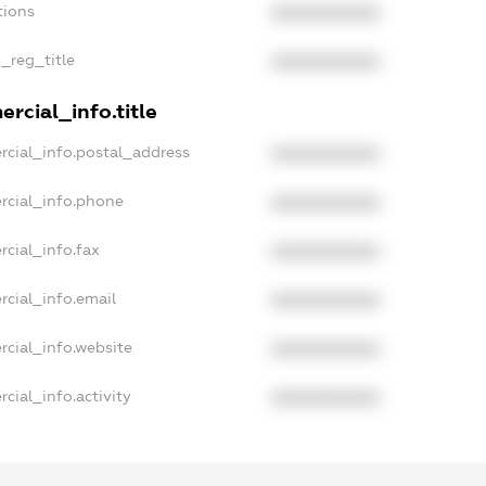
tions
XXXXXXXXXX
n_reg_title
XXXXXXXXXX
rcial_info.title
rcial_info.postal_address
XXXXXXXXXX
rcial_info.phone
XXXXXXXXXX
rcial_info.fax
XXXXXXXXXX
rcial_info.email
XXXXXXXXXX
rcial_info.website
XXXXXXXXXX
cial_info.activity
XXXXXXXXXX