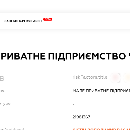
BETA
CAHEADER.PERSSEARCH
РИВАТНЕ ПІДПРИЄМСТВО 
riskFactors.title
0
0
me:
МАЛЕ ПРИВАТНЕ ПІДПРИЄ
bType:
-
21981367
ersAndBenef: