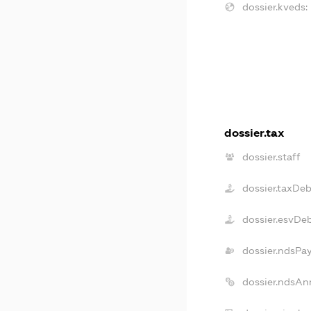
dossier.kveds:
dossier.tax
dossier.staff
dossier.taxDe
dossier.esvDe
dossier.ndsPa
dossier.ndsAn