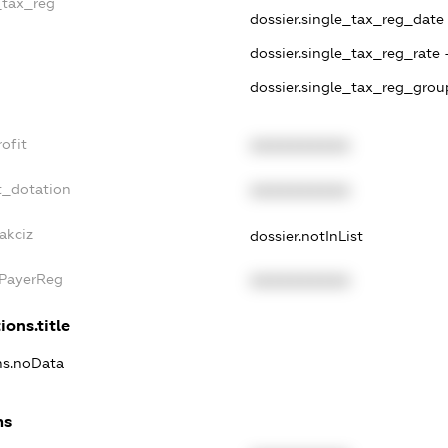
_tax_reg
dossier.single_tax_reg_date -
dossier.single_tax_reg_rate 
dossier.single_tax_reg_grou
ofit
XXXXXXXXXX
t_dotation
XXXXXXXXXX
akciz
dossier.notInList
xPayerReg
XXXXXXXXXX
ions.title
ons.noData
ns