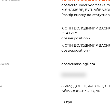
КІСТІН ВОЛОДИМИР ВАСИ
dossier.founderAddress
УКРА
М.ЄНАКІЄВЕ, ВУЛ. АЙВАЗОВ
Розмір внеску до статутног
КІСТІН ВОЛОДИМИР ВАС
СТАТУТУ
dossier.position -
КІСТІН ВОЛОДИМИР ВАС
dossier.position -
iaries:
dossier.missingData
XXXXXXXXXX
s:
86427, ДОНЕЦЬКА ОБЛ., Є
АЙВАЗОВСЬКОГО, 46
:
10 грн.