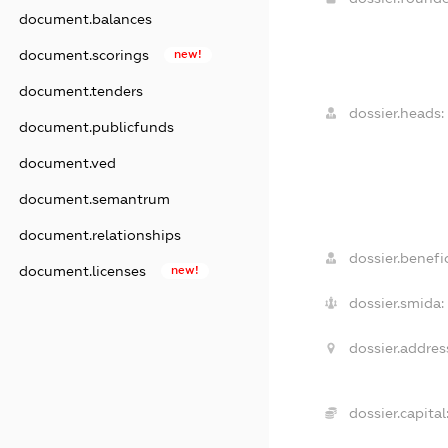
document.balances
document.scorings
new!
document.tenders
dossier.heads:
document.publicfunds
document.ved
document.semantrum
document.relationships
dossier.benefic
document.licenses
new!
dossier.smida:
dossier.addres
dossier.capital