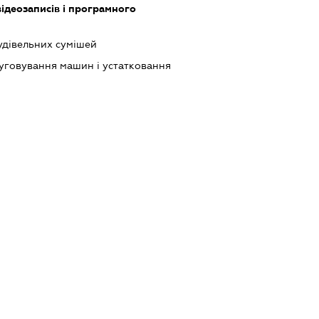
ідеозаписів і програмного
дівельних сумішей
луговування машин і устатковання