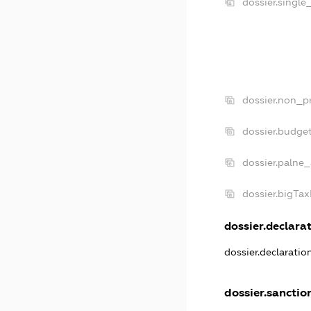
dossier.single
dossier.non_pr
dossier.budge
dossier.palne_
dossier.bigTa
dossier.declarat
dossier.declarati
dossier.sanctio