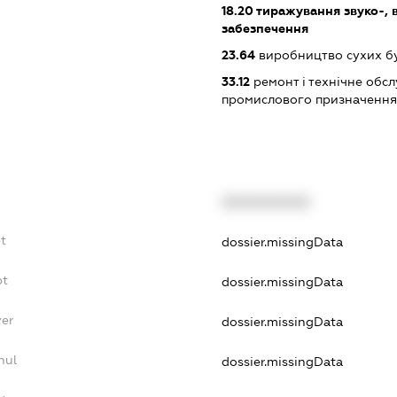
18.20
тиражування звуко-, в
забезпечення
23.64
виробництво сухих бу
33.12
ремонт і технічне обс
промислового призначення
XXXXXXXXXX
bt
dossier.missingData
bt
dossier.missingData
yer
dossier.missingData
nul
dossier.missingData