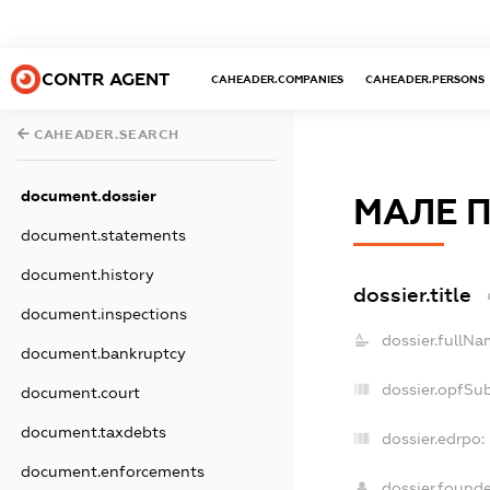
CONTR AGENT
CAHEADER.COMPANIES
CAHEADER.PERSONS
CAHEADER.SEARCH
document.dossier
МАЛЕ П
document.statements
document.history
dossier.title
document.inspections
dossier.fullNa
document.bankruptcy
dossier.opfSu
document.court
document.taxdebts
dossier.edrpo:
document.enforcements
dossier.found