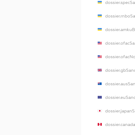
dossier.specS
dossier.rnboS
dossier.amkuB
dossier.ofacS
dossier.ofac
dossier.gbSan
dossier.ausSa
dossier.euSan
dossier.japan
dossier.canad