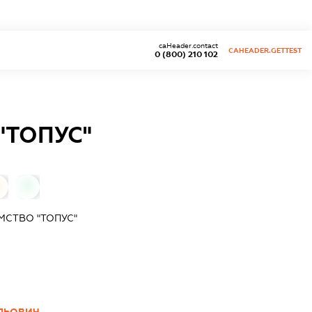
caHeader.contact
CAHEADER.GETTEST
0 (800) 210 102
"ТОПУС"
0
МСТВО "ТОПУС"