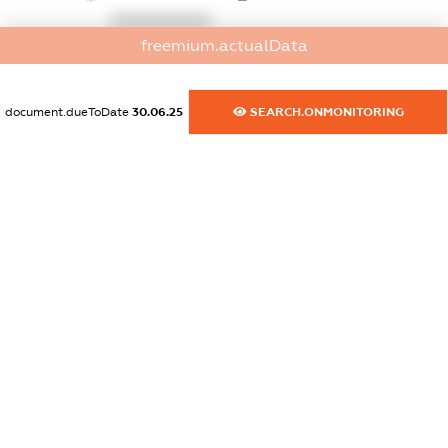
XXXXXXXXXX
freemium.actualData
dossier.commercial_info.activity
XXXXXXXXXX
document.dueToDate
30.06.25
SEARCH.ONMONITORING
freemium.exampleText_1
freemium.exampleText_2
freemium.anonymousPerSearch2
FREEMIUM.DETAILS
FREEMIUM.REGISTER