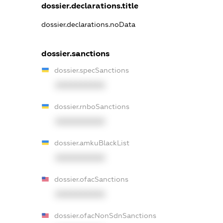
dossier.declarations.title
dossier.declarations.noData
dossier.sanctions
dossier.specSanctions
XXXXXXXXXX
dossier.rnboSanctions
XXXXXXXXXX
dossier.amkuBlackList
XXXXXXXXXX
dossier.ofacSanctions
XXXXXXXXXX
dossier.ofacNonSdnSanctions