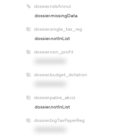
dossier.ndsAnnul
dossier.missingData
dossier.single_tax_reg
dossier.notInList
dossier.non_profit
XXXXXXXXXX
dossier.budget_dotation
XXXXXXXXXX
dossier.palne_akciz
dossier.notInList
dossier.bigTaxPayerReg
XXXXXXXXXX