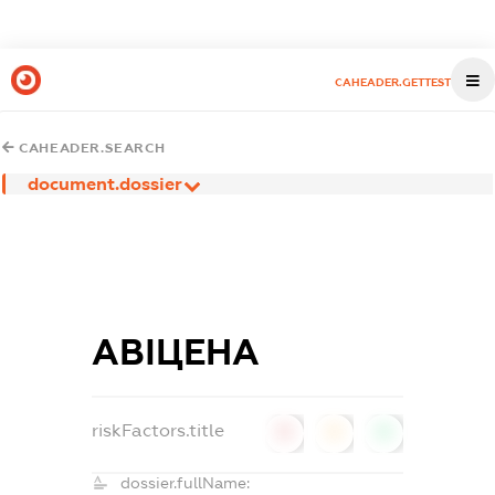
CAHEADER.GETTEST
CAHEADER.SEARCH
document.dossier
АВІЦЕНА
riskFactors.title
0
0
0
dossier.fullName: