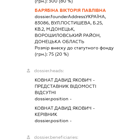
(грн.):
300
(80 %)
БАРЯБІНА ВІКТОРІЯ ПАВЛІВНА
dossier.founderAddress
УКРАЇНА,
83086, ВУЛ.ПОСТИШЕВА, Б.25,
КВ.2, М.ДОНЕЦЬК,
ВОРОШИЛОВСЬКИЙ РАЙОН,
ДОНЕЦЬКА ОБЛАСТЬ
Розмір внеску до статутного фонду
(грн.):
75
(20 %)
dossier.heads:
КОВНАТ ДАВИД ЯКОВИЧ
-
ПРЕДСТАВНИК
ВІДОМОСТІ
ВІДСУТНІ
dossier.position -
КОВНАТ ДАВИД ЯКОВИЧ
-
КЕРІВНИК
dossier.position -
dossier.beneficiaries: