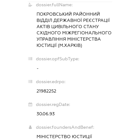
dossier.fullName:
ПОКРОВСЬКИЙ РАЙОННИЙ
ВІДДІЛ ДЕРЖАВНОЇ РЕЄСТРАЦІЇ
АКТІВ ЦИВІЛЬНОГО СТАНУ
СХІДНОГО МІЖРЕГІОНАЛЬНОГО
УПРАВЛІННЯ МІНІСТЕРСТВА
ЮСТИЦІЇ (М.ХАРКІВ)
dossier.opfSubType:
-
dossier.edrpo:
21982252
dossier.regDate:
30.06.93
dossier.foundersAndBenef:
МІНІСТЕРСТВО ЮСТИЦІЇ