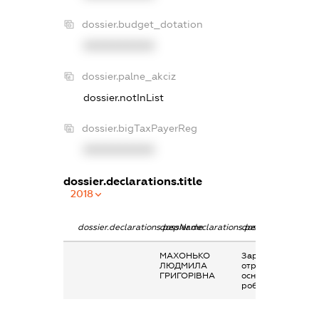
dossier.budget_dotation
XXXXXXXXXX
dossier.palne_akciz
dossier.notInList
dossier.bigTaxPayerReg
XXXXXXXXXX
dossier.declarations.title
2018
dossier.declarations.pepName
dossier.declarations.personName
dossier.declaratio
МАХОНЬКО
Заробітна плата
ЛЮДМИЛА
отримана за
ГРИГОРІВНА
основним місцем
роботи