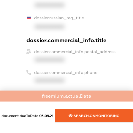
XXXXXXXXXX
dossier.russian_reg_title
XXXXXXXXXX
dossier.commercial_info.title
dossier.commercial_info.postal_address
XXXXXXXXXX
dossier.commercial_info.phone
XXXXXXXXXX
dossier.commercial_info.fax
freemium.actualData
XXXXXXXXXX
dossier.commercial_info.email
document.dueToDate
03.09.21
SEARCH.ONMONITORING
XXXXXXXXXX