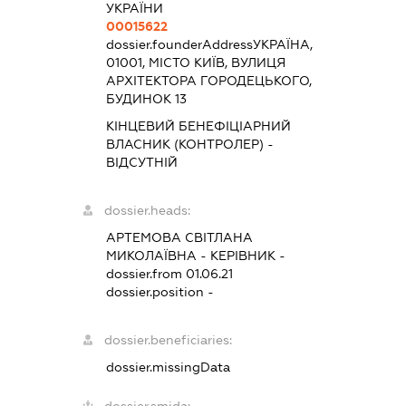
УКРАЇНИ
00015622
dossier.founderAddress
УКРАЇНА,
01001, МІСТО КИЇВ, ВУЛИЦЯ
АРХІТЕКТОРА ГОРОДЕЦЬКОГО,
БУДИНОК 13
КІНЦЕВИЙ БЕНЕФІЦІАРНИЙ
ВЛАСНИК (КОНТРОЛЕР) -
ВІДСУТНІЙ
dossier.heads:
АРТЕМОВА СВІТЛАНА
МИКОЛАЇВНА
-
КЕРІВНИК
-
dossier.from 01.06.21
dossier.position -
dossier.beneficiaries:
dossier.missingData
dossier.smida: