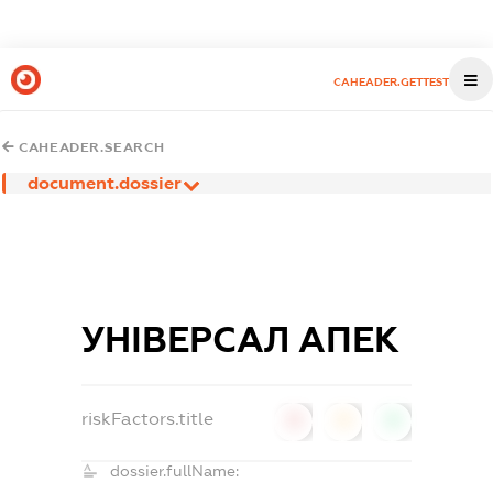
CAHEADER.GETTEST
CAHEADER.SEARCH
document.dossier
УНІВЕРСАЛ АПЕК
riskFactors.title
0
0
0
dossier.fullName: