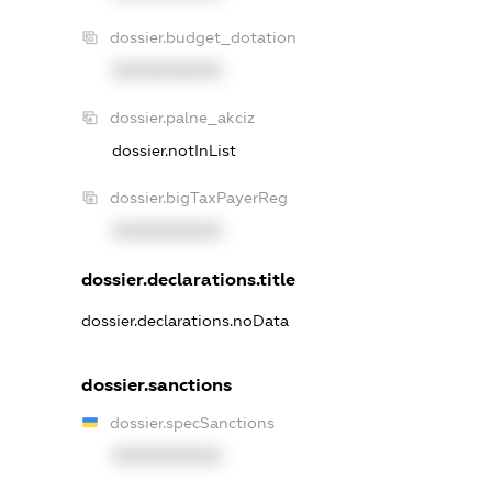
dossier.budget_dotation
XXXXXXXXXX
dossier.palne_akciz
dossier.notInList
dossier.bigTaxPayerReg
XXXXXXXXXX
dossier.declarations.title
dossier.declarations.noData
dossier.sanctions
dossier.specSanctions
XXXXXXXXXX