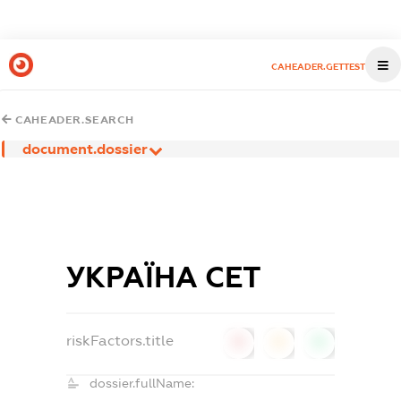
CAHEADER.GETTEST
CAHEADER.SEARCH
document.dossier
УКРАЇНА СЕТ
riskFactors.title
0
0
0
dossier.fullName: