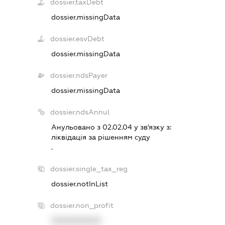
dossier.taxDebt
dossier.missingData
dossier.esvDebt
dossier.missingData
dossier.ndsPayer
dossier.missingData
dossier.ndsAnnul
Анульовано з 02.02.04 у зв'язку з:
лiквiдацiя за рiшенням суду
.
dossier.single_tax_reg
dossier.notInList
dossier.non_profit
XXXXXXXXXX