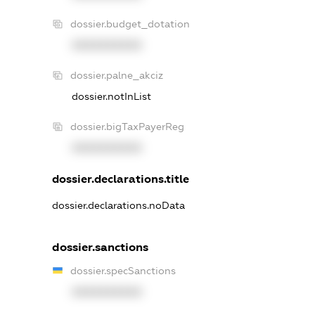
dossier.budget_dotation
XXXXXXXXXX
dossier.palne_akciz
dossier.notInList
dossier.bigTaxPayerReg
XXXXXXXXXX
dossier.declarations.title
dossier.declarations.noData
dossier.sanctions
dossier.specSanctions
XXXXXXXXXX