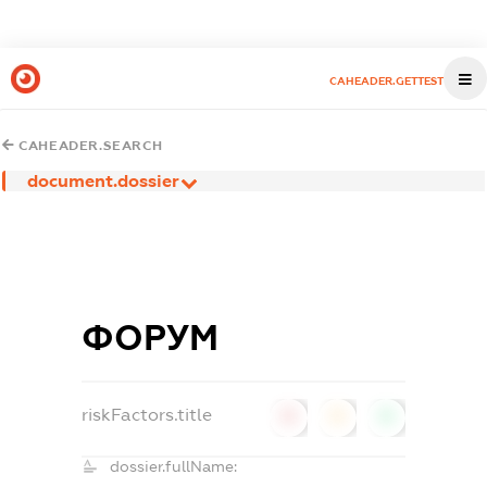
CAHEADER.GETTEST
CAHEADER.SEARCH
document.dossier
ФОРУМ
riskFactors.title
0
0
0
dossier.fullName: