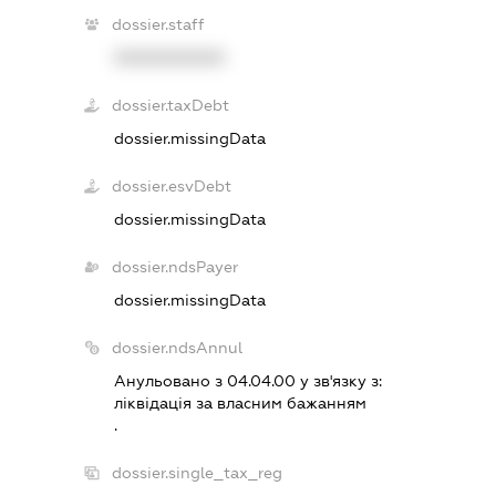
dossier.staff
XXXXXXXXXX
dossier.taxDebt
dossier.missingData
dossier.esvDebt
dossier.missingData
dossier.ndsPayer
dossier.missingData
dossier.ndsAnnul
Анульовано з 04.04.00 у зв'язку з:
лiквiдацiя за власним бажанням
.
dossier.single_tax_reg