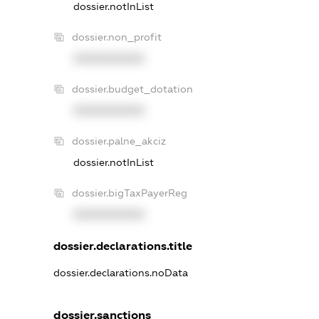
dossier.notInList
dossier.non_profit
XXXXXXXXXX
dossier.budget_dotation
XXXXXXXXXX
dossier.palne_akciz
dossier.notInList
dossier.bigTaxPayerReg
XXXXXXXXXX
dossier.declarations.title
dossier.declarations.noData
dossier.sanctions