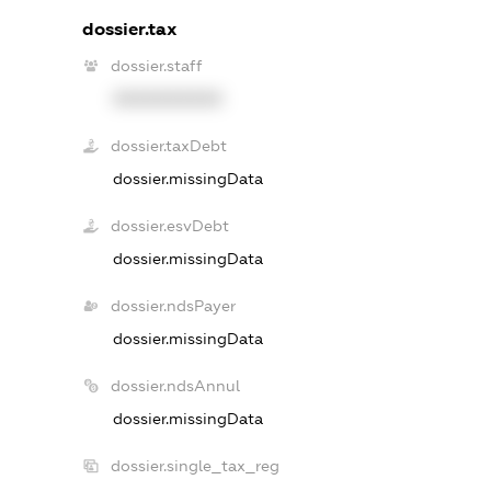
dossier.tax
dossier.staff
XXXXXXXXXX
dossier.taxDebt
dossier.missingData
dossier.esvDebt
dossier.missingData
dossier.ndsPayer
dossier.missingData
dossier.ndsAnnul
dossier.missingData
dossier.single_tax_reg