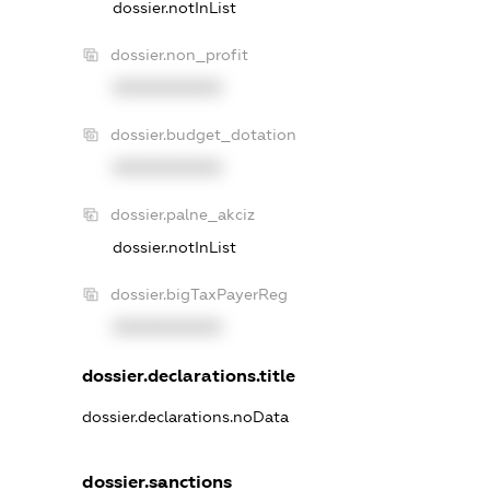
dossier.notInList
dossier.non_profit
XXXXXXXXXX
dossier.budget_dotation
XXXXXXXXXX
dossier.palne_akciz
dossier.notInList
dossier.bigTaxPayerReg
XXXXXXXXXX
dossier.declarations.title
dossier.declarations.noData
dossier.sanctions