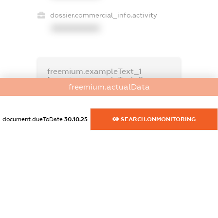
dossier.commercial_info.activity
XXXXXXXXXX
freemium.exampleText_1
freemium.exampleText_2
freemium.actualData
freemium.anonymousPerSearch2
FREEMIUM.DETAILS
FREEMIUM.REGISTER
document.dueToDate
30.10.25
SEARCH.ONMONITORING