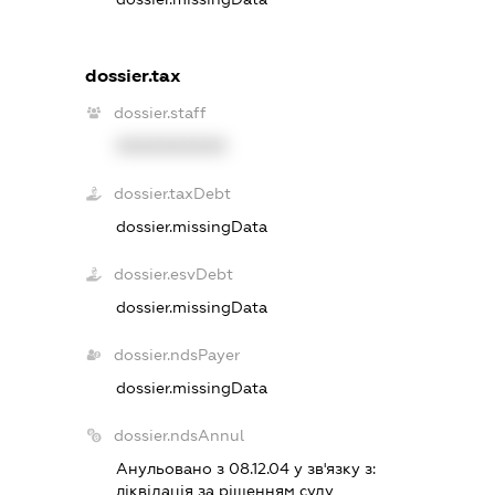
dossier.tax
dossier.staff
XXXXXXXXXX
dossier.taxDebt
dossier.missingData
dossier.esvDebt
dossier.missingData
dossier.ndsPayer
dossier.missingData
dossier.ndsAnnul
Анульовано з 08.12.04 у зв'язку з:
лiквiдацiя за рiшенням суду