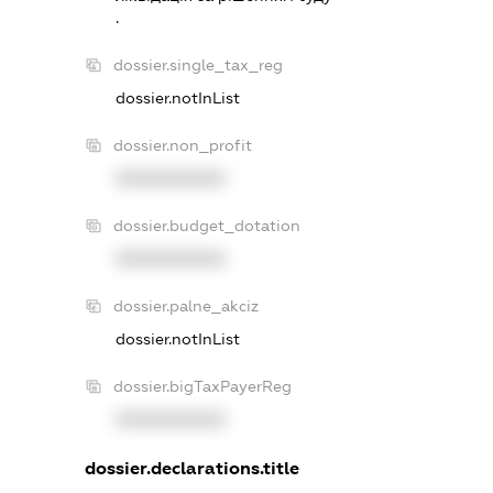
.
dossier.single_tax_reg
dossier.notInList
dossier.non_profit
XXXXXXXXXX
dossier.budget_dotation
XXXXXXXXXX
dossier.palne_akciz
dossier.notInList
dossier.bigTaxPayerReg
XXXXXXXXXX
dossier.declarations.title