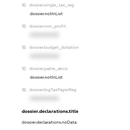
dossier.single_tax_reg
dossier.notInList
dossier.non_profit
XXXXXXXXXX
dossier.budget_dotation
XXXXXXXXXX
dossier.palne_akciz
dossier.notInList
dossier.bigTaxPayerReg
XXXXXXXXXX
dossier.declarations.title
dossier.declarations.noData