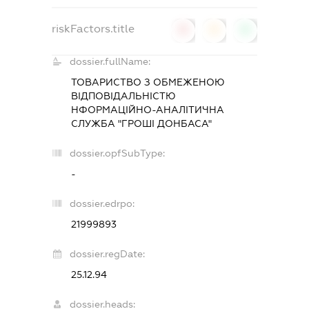
riskFactors.title
0
0
0
dossier.fullName:
ТОВАРИСТВО З ОБМЕЖЕНОЮ
ВІДПОВІДАЛЬНІСТЮ
НФОРМАЦІЙНО-АНАЛІТИЧНА
СЛУЖБА "ГРОШІ ДОНБАСА"
dossier.opfSubType:
-
dossier.edrpo:
21999893
dossier.regDate:
25.12.94
dossier.heads: