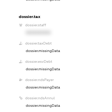
dossier.tax
dossier.staff
XXXXXXXXXX
dossier.taxDebt
dossier.missingData
dossier.esvDebt
dossier.missingData
dossier.ndsPayer
dossier.missingData
dossier.ndsAnnul
dossier.missingData