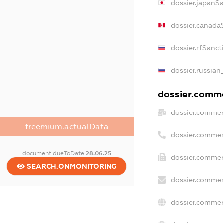
dossier.japanS
dossier.canada
dossier.rfSanct
dossier.russian
dossier.commer
dossier.commer
freemium.actualData
dossier.commer
document.dueToDate
28.06.25
dossier.commer
SEARCH.ONMONITORING
dossier.commer
dossier.commer