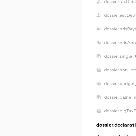
dossier.taxDeb
dossier.esvDeb
dossier.ndsPay
dossier.ndsAnn
dossier.single
dossier.non_pr
dossier.budget
dossier.palne_a
dossier.bigTax
dossier.declarati