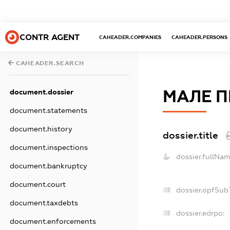
CONTR AGENT
CAHEADER.COMPANIES
CAHEADER.PERSONS
CAHEADER.SEARCH
МАЛЕ П
document.dossier
document.statements
document.history
dossier.title
document.inspections
dossier.fullNam
document.bankruptcy
document.court
dossier.opfSub
document.taxdebts
dossier.edrpo:
document.enforcements