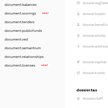
dossier.regDate
document.balances
document.scorings
new!
dossier.heads:
document.tenders
dossier.benefici
document.publicfunds
dossier.smida:
document.ved
dossier.address
document.semantrum
document.relationships
dossier.capital:
document.licenses
new!
dossier.kveds:
dossier.tax
dossier.staff