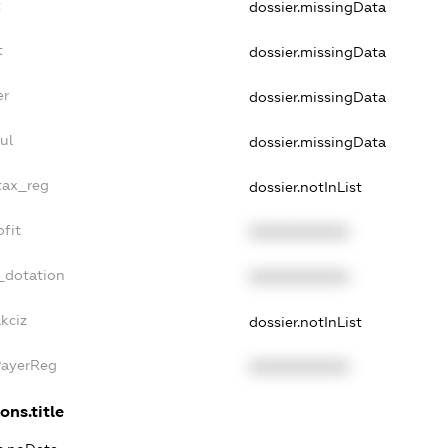
t
dossier.missingData
t
dossier.missingData
er
dossier.missingData
ul
dossier.missingData
_tax_reg
dossier.notInList
ofit
XXXXXXXXXX
_dotation
XXXXXXXXXX
kciz
dossier.notInList
PayerReg
XXXXXXXXXX
ons.title