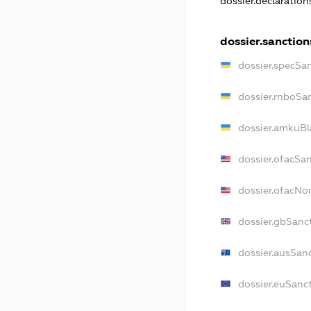
dossier.declaratio
dossier.sanction
dossier.specSa
dossier.rnboSa
dossier.amkuBl
dossier.ofacSa
dossier.ofacN
dossier.gbSanc
dossier.ausSan
dossier.euSanc