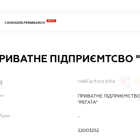
BETA
CAHEADER.PERSSEARCH
РИВАТНЕ ПІДПРИЄМТСВО "
riskFactors.title
0
0
e:
ПРИВАТНЕ ПІДПРИЄМСТВО
"РЕГАТА"
Type:
-
22003252