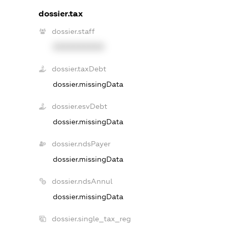
dossier.tax
dossier.staff
XXXXXXXXXX
dossier.taxDebt
dossier.missingData
dossier.esvDebt
dossier.missingData
dossier.ndsPayer
dossier.missingData
dossier.ndsAnnul
dossier.missingData
dossier.single_tax_reg