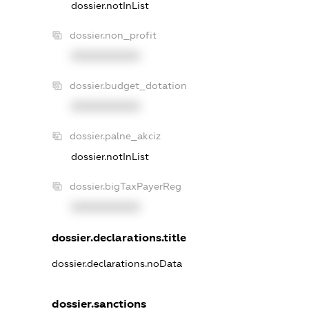
dossier.notInList
dossier.non_profit
XXXXXXXXXX
dossier.budget_dotation
XXXXXXXXXX
dossier.palne_akciz
dossier.notInList
dossier.bigTaxPayerReg
XXXXXXXXXX
dossier.declarations.title
dossier.declarations.noData
dossier.sanctions