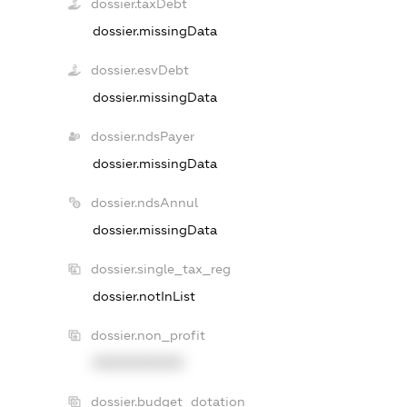
dossier.taxDebt
dossier.missingData
dossier.esvDebt
dossier.missingData
dossier.ndsPayer
dossier.missingData
dossier.ndsAnnul
dossier.missingData
dossier.single_tax_reg
dossier.notInList
dossier.non_profit
XXXXXXXXXX
dossier.budget_dotation