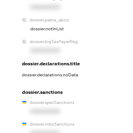
XXXXXXXXXX
dossier.palne_akciz
dossier.notInList
dossier.bigTaxPayerReg
XXXXXXXXXX
dossier.declarations.title
dossier.declarations.noData
dossier.sanctions
dossier.specSanctions
XXXXXXXXXX
dossier.rnboSanctions
XXXXXXXXXX