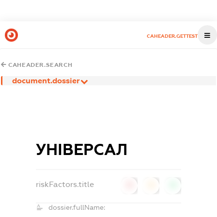
CAHEADER.GETTEST
CAHEADER.SEARCH
document.dossier
УНІВЕРСАЛ
riskFactors.title
0
0
0
dossier.fullName: