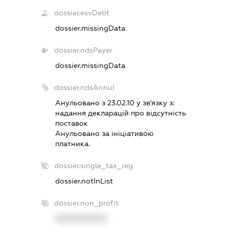
dossier.esvDebt
dossier.missingData
dossier.ndsPayer
dossier.missingData
dossier.ndsAnnul
Анульовано з 23.02.10 у зв'язку з:
надання декларацiй про вiдсутнiсть
поставок
Анульовано за iнiцiативою
платника.
dossier.single_tax_reg
dossier.notInList
dossier.non_profit
XXXXXXXXXX