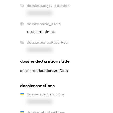
dossier.budget_dotation
XXXXXXXXXX
dossier.palne_akciz
dossier.notInList
dossier.bigTaxPayerReg
XXXXXXXXXX
dossier.declarations.title
dossier.declarations.noData
dossier.sanctions
dossier.specSanctions
XXXXXXXXXX
dossier.rnboSanctions