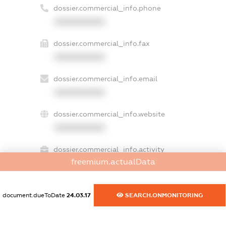
dossier.commercial_info.phone
XXXXXXXXXX
dossier.commercial_info.fax
XXXXXXXXXX
dossier.commercial_info.email
XXXXXXXXXX
dossier.commercial_info.website
XXXXXXXXXX
dossier.commercial_info.activity
freemium.actualData
XXXXXXXXXX
document.dueToDate
24.03.17
SEARCH.ONMONITORING
freemium.exampleText_1
freemium.exampleText_2
freemium.anonymousPerSearch2