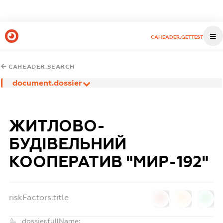
CAHEADER.GETTEST
CAHEADER.SEARCH
document.dossier
ЖИТЛОВО-
БУДІВЕЛЬНИЙ
КООПЕРАТИВ "МИР-192"
riskFactors.title
0
0
0
dossier.fullName: