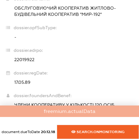
ОБСЛУГОВУЮЧИЙ КООПЕРАТИВ
ЖИТЛОВО-
БУДІВЕЛЬНИЙ КООПЕРАТИВ "МИР-192"
dossier.opfSubType:
-
dossier.edrpo:
22019922
dossier.regDate:
17.05.89
dossier.foundersAndBenef:
ЧЛЕНИ КООПЕРАТИВУ У КІЛЬКОСТІ 120 ОСІБ
freemium.actualData
dossier.heads:
dossier.missingData
document.dueToDate
20.12.18
SEARCH.ONMONITORING