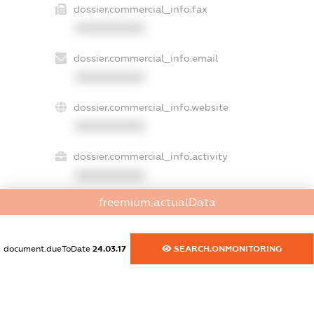
dossier.commercial_info.fax
XXXXXXXXXX
dossier.commercial_info.email
XXXXXXXXXX
dossier.commercial_info.website
XXXXXXXXXX
dossier.commercial_info.activity
XXXXXXXXXX
freemium.actualData
freemium.exampleText_1
freemium.exampleText_2
document.dueToDate
24.03.17
SEARCH.ONMONITORING
freemium.anonymousPerSearch2
FREEMIUM.DETAILS
FREEMIUM.REGISTER