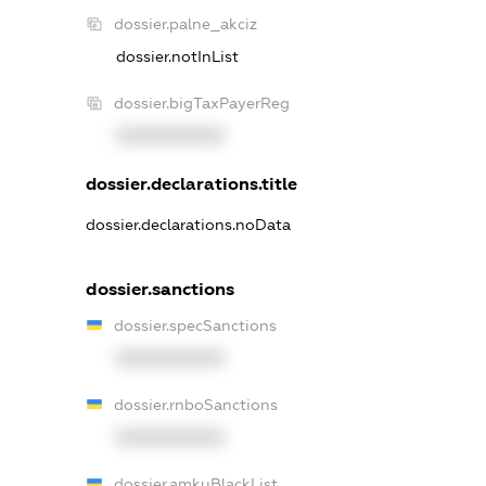
dossier.palne_akciz
dossier.notInList
dossier.bigTaxPayerReg
XXXXXXXXXX
dossier.declarations.title
dossier.declarations.noData
dossier.sanctions
dossier.specSanctions
XXXXXXXXXX
dossier.rnboSanctions
XXXXXXXXXX
dossier.amkuBlackList