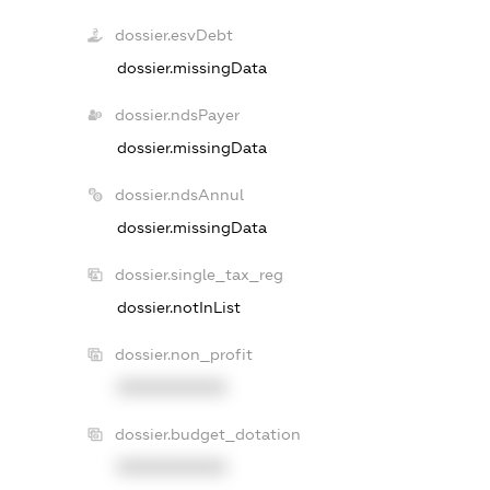
dossier.esvDebt
dossier.missingData
dossier.ndsPayer
dossier.missingData
dossier.ndsAnnul
dossier.missingData
dossier.single_tax_reg
dossier.notInList
dossier.non_profit
XXXXXXXXXX
dossier.budget_dotation
XXXXXXXXXX