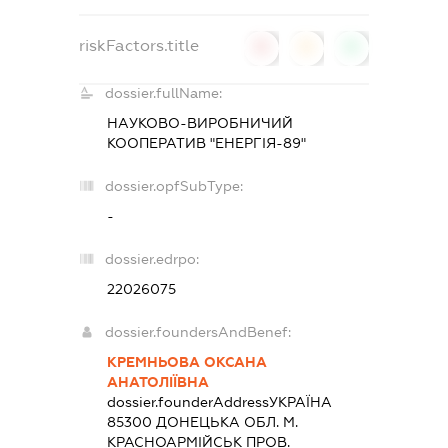
riskFactors.title
0
0
0
dossier.fullName:
НАУКОВО-ВИРОБНИЧИЙ
КООПЕРАТИВ "ЕНЕРГІЯ-89"
dossier.opfSubType:
-
dossier.edrpo:
22026075
dossier.foundersAndBenef:
КРЕМНЬОВА ОКСАНА
АНАТОЛІЇВНА
dossier.founderAddress
УКРАЇНА
85300 ДОНЕЦЬКА ОБЛ. М.
КРАСНОАРМІЙСЬК ПРОВ.