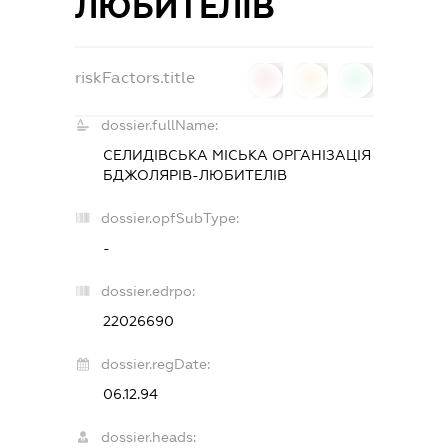
ЛЮБИТЕЛІВ
riskFactors.title
0
0
0
dossier.fullName:
СЕЛИДІВСЬКА МІСЬКА ОРГАНІЗАЦІЯ
БДЖОЛЯРІВ-ЛЮБИТЕЛІВ
dossier.opfSubType:
-
dossier.edrpo:
22026690
dossier.regDate:
06.12.94
dossier.heads: