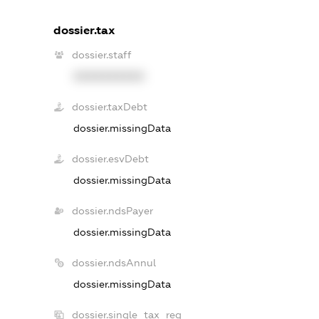
dossier.tax
dossier.staff
XXXXXXXXXX
dossier.taxDebt
dossier.missingData
dossier.esvDebt
dossier.missingData
dossier.ndsPayer
dossier.missingData
dossier.ndsAnnul
dossier.missingData
dossier.single_tax_reg