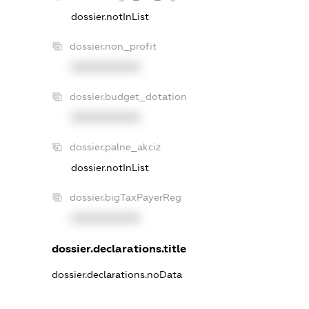
dossier.notInList
dossier.non_profit
XXXXXXXXXX
dossier.budget_dotation
XXXXXXXXXX
dossier.palne_akciz
dossier.notInList
dossier.bigTaxPayerReg
XXXXXXXXXX
dossier.declarations.title
dossier.declarations.noData