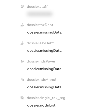
dossier.staff
XXXXXXXXXX
dossier.taxDebt
dossier.missingData
dossier.esvDebt
dossier.missingData
dossier.ndsPayer
dossier.missingData
dossier.ndsAnnul
dossier.missingData
dossier.single_tax_reg
dossier.notInList