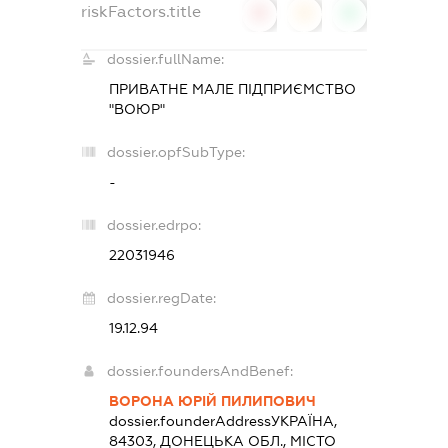
riskFactors.title
0
0
0
dossier.fullName:
ПРИВАТНЕ МАЛЕ ПІДПРИЄМСТВО
"ВОЮР"
dossier.opfSubType:
-
dossier.edrpo:
22031946
dossier.regDate:
19.12.94
dossier.foundersAndBenef:
ВОРОНА ЮРІЙ ПИЛИПОВИЧ
dossier.founderAddress
УКРАЇНА,
84303, ДОНЕЦЬКА ОБЛ., МІСТО