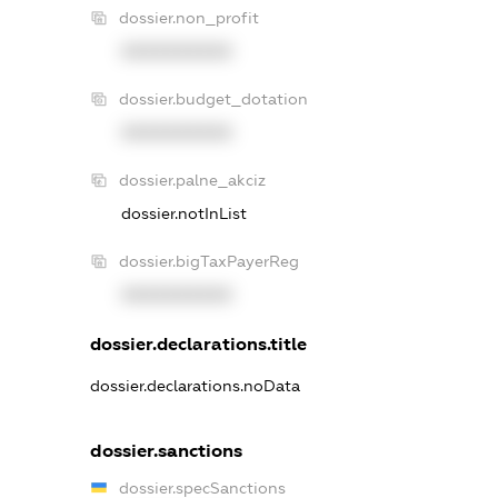
dossier.non_profit
XXXXXXXXXX
dossier.budget_dotation
XXXXXXXXXX
dossier.palne_akciz
dossier.notInList
dossier.bigTaxPayerReg
XXXXXXXXXX
dossier.declarations.title
dossier.declarations.noData
dossier.sanctions
dossier.specSanctions