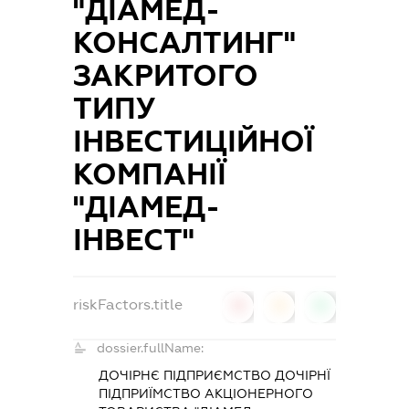
"ДІАМЕД-
КОНСАЛТИНГ"
ЗАКРИТОГО
ТИПУ
ІНВЕСТИЦІЙНОЇ
КОМПАНІЇ
"ДІАМЕД-
ІНВЕСТ"
riskFactors.title
0
0
0
dossier.fullName:
ДОЧІРНЄ ПІДПРИЄМСТВО ДОЧІРНЇ
ПІДПРИЇМСТВО АКЦІОНЕРНОГО