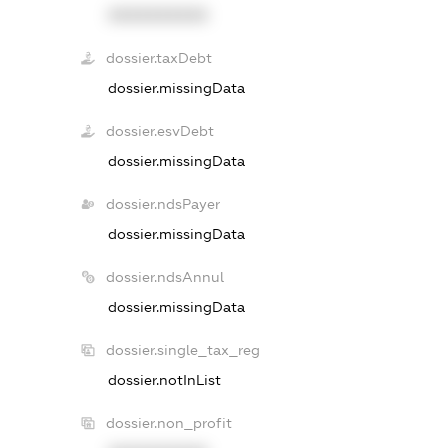
XXXXXXXXXX
dossier.taxDebt
dossier.missingData
dossier.esvDebt
dossier.missingData
dossier.ndsPayer
dossier.missingData
dossier.ndsAnnul
dossier.missingData
dossier.single_tax_reg
dossier.notInList
dossier.non_profit