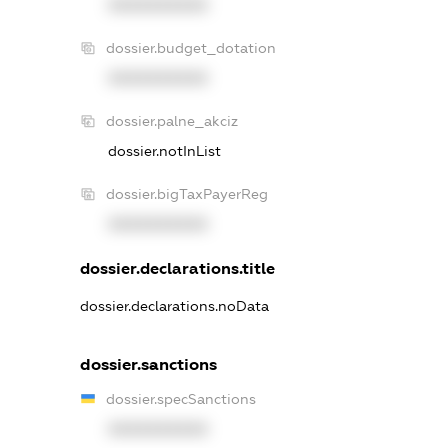
XXXXXXXXXX
dossier.budget_dotation
XXXXXXXXXX
dossier.palne_akciz
dossier.notInList
dossier.bigTaxPayerReg
XXXXXXXXXX
dossier.declarations.title
dossier.declarations.noData
dossier.sanctions
dossier.specSanctions
XXXXXXXXXX