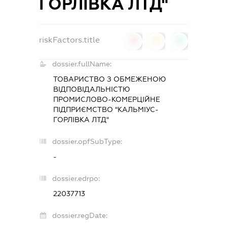
ГОРЛІВКА ЛТД"
riskFactors.title
0
0
0
dossier.fullName:
ТОВАРИСТВО З ОБМЕЖЕНОЮ
ВІДПОВІДАЛЬНІСТЮ
ПРОМИСЛОВО-КОМЕРЦІЙНЕ
ПІДПРИЄМСТВО "КАЛЬМІУС-
ГОРЛІВКА ЛТД"
dossier.opfSubType:
-
dossier.edrpo:
22037713
dossier.regDate: