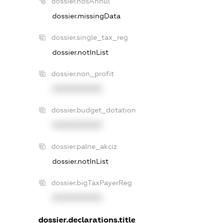
dossier.ndsAnnul
dossier.missingData
dossier.single_tax_reg
dossier.notInList
dossier.non_profit
XXXXXXXXXX
dossier.budget_dotation
XXXXXXXXXX
dossier.palne_akciz
dossier.notInList
dossier.bigTaxPayerReg
XXXXXXXXXX
dossier.declarations.title