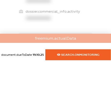
XXXXXXXXXX
dossier.commercial_info.activity
XXXXXXXXXX
freemium.actualData
freemium.exampleText_1
freemium.exampleText_2
freemium.anonymousPerSearch2
document.dueToDate
19.10.25
SEARCH.ONMONITORING
FREEMIUM.DETAILS
FREEMIUM.REGISTER