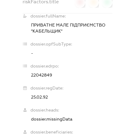
riskFactors.title
0
0
0
dossier.fullName:
ПРИВАТНЕ МАЛЕ ПІДПРИЄМСТВО
"КАБЕЛЬЩИК"
dossier.opfSubType:
-
dossier.edrpo:
22042849
dossier.regDate:
25.02.92
dossier.heads:
dossier.missingData
dossier.beneficiaries: