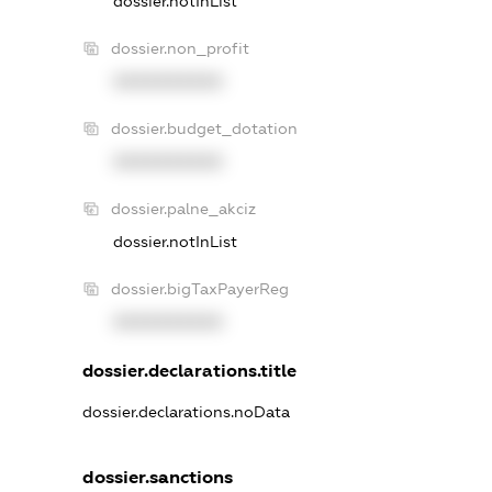
dossier.notInList
dossier.non_profit
XXXXXXXXXX
dossier.budget_dotation
XXXXXXXXXX
dossier.palne_akciz
dossier.notInList
dossier.bigTaxPayerReg
XXXXXXXXXX
dossier.declarations.title
dossier.declarations.noData
dossier.sanctions