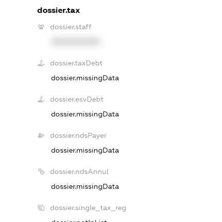
dossier.tax
dossier.staff
XXXXXXXXXX
dossier.taxDebt
dossier.missingData
dossier.esvDebt
dossier.missingData
dossier.ndsPayer
dossier.missingData
dossier.ndsAnnul
dossier.missingData
dossier.single_tax_reg