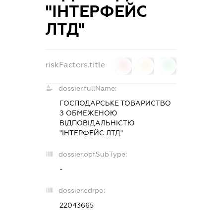
"ІНТЕРФЕЙС
ЛТД"
riskFactors.title
0
0
0
dossier.fullName:
ГОСПОДАРСЬКЕ ТОВАРИСТВО
З ОБМЕЖЕНОЮ
ВІДПОВІДАЛЬНІСТЮ
"ІНТЕРФЕЙС ЛТД"
dossier.opfSubType:
-
dossier.edrpo:
22043665