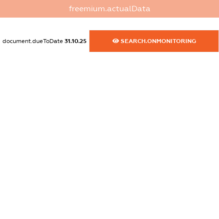
dossier.commercial_info.phone
freemium.actualData
XXXXXXXXXX
dossier.commercial_info.fax
document.dueToDate
31.10.25
SEARCH.ONMONITORING
XXXXXXXXXX
dossier.commercial_info.email
XXXXXXXXXX
dossier.commercial_info.website
XXXXXXXXXX
dossier.commercial_info.activity
XXXXXXXXXX
freemium.exampleText_1
freemium.exampleText_2
freemium.anonymousPerSearch2