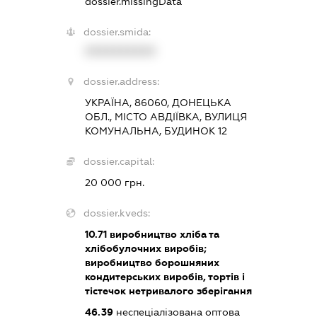
dossier.missingData
dossier.smida:
XXXXXXXXXX
dossier.address:
УКРАЇНА, 86060, ДОНЕЦЬКА
ОБЛ., МІСТО АВДІЇВКА, ВУЛИЦЯ
КОМУНАЛЬНА, БУДИНОК 12
dossier.capital:
20 000 грн.
dossier.kveds:
10.71
виробництво хліба та
хлібобулочних виробів;
виробництво борошняних
кондитерських виробів, тортів і
тістечок нетривалого зберігання
46.39
неспеціалізована оптова