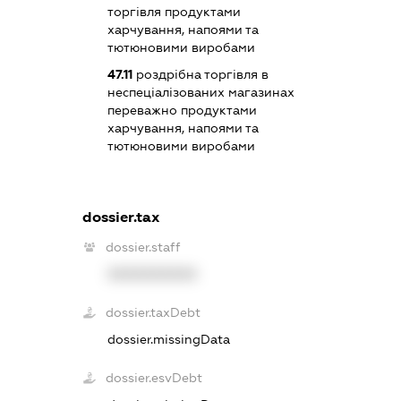
торгівля продуктами
харчування, напоями та
тютюновими виробами
47.11
роздрібна торгівля в
неспеціалізованих магазинах
переважно продуктами
харчування, напоями та
тютюновими виробами
dossier.tax
dossier.staff
XXXXXXXXXX
dossier.taxDebt
dossier.missingData
dossier.esvDebt