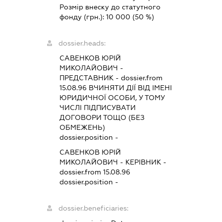
Розмір внеску до статутного
фонду (грн.):
10 000
(50 %)
dossier.heads:
САВЕНКОВ ЮРІЙ
МИКОЛАЙОВИЧ
-
ПРЕДСТАВНИК
- dossier.from
15.08.96
ВЧИНЯТИ ДІЇ ВІД ІМЕНІ
ЮРИДИЧНОЇ ОСОБИ, У ТОМУ
ЧИСЛІ ПІДПИСУВАТИ
ДОГОВОРИ ТОЩО (БЕЗ
ОБМЕЖЕНЬ)
dossier.position -
САВЕНКОВ ЮРІЙ
МИКОЛАЙОВИЧ
-
КЕРІВНИК
-
dossier.from 15.08.96
dossier.position -
dossier.beneficiaries: