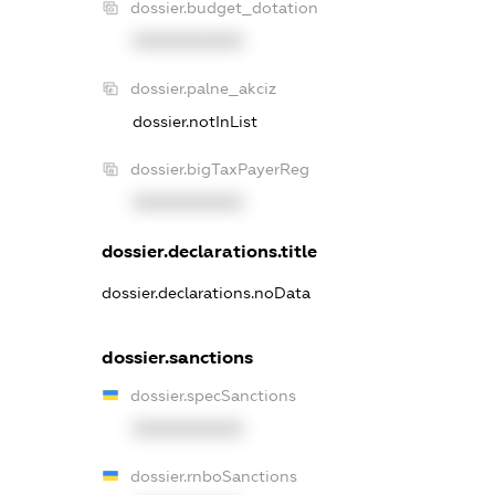
dossier.budget_dotation
XXXXXXXXXX
dossier.palne_akciz
dossier.notInList
dossier.bigTaxPayerReg
XXXXXXXXXX
dossier.declarations.title
dossier.declarations.noData
dossier.sanctions
dossier.specSanctions
XXXXXXXXXX
dossier.rnboSanctions