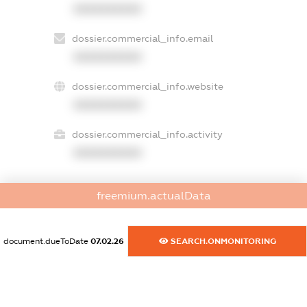
XXXXXXXXXX
dossier.commercial_info.email
XXXXXXXXXX
dossier.commercial_info.website
XXXXXXXXXX
dossier.commercial_info.activity
XXXXXXXXXX
freemium.actualData
freemium.exampleText_1
freemium.exampleText_2
freemium.anonymousPerSearch2
document.dueToDate
07.02.26
SEARCH.ONMONITORING
FREEMIUM.DETAILS
FREEMIUM.REGISTER