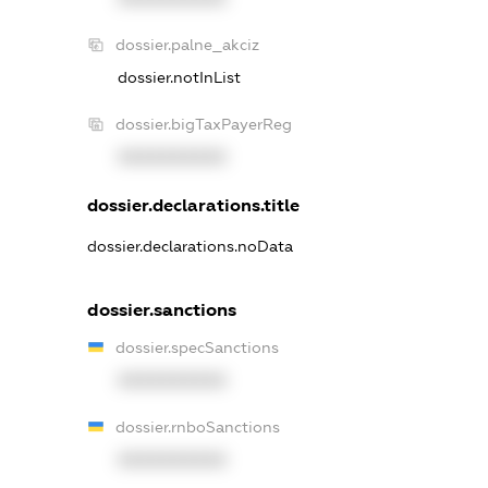
dossier.palne_akciz
dossier.notInList
dossier.bigTaxPayerReg
XXXXXXXXXX
dossier.declarations.title
dossier.declarations.noData
dossier.sanctions
dossier.specSanctions
XXXXXXXXXX
dossier.rnboSanctions
XXXXXXXXXX