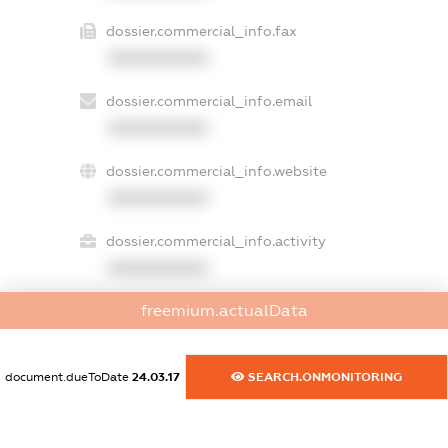
dossier.commercial_info.fax
XXXXXXXXXX
dossier.commercial_info.email
XXXXXXXXXX
dossier.commercial_info.website
XXXXXXXXXX
dossier.commercial_info.activity
XXXXXXXXXX
freemium.actualData
freemium.exampleText_1
freemium.exampleText_2
document.dueToDate
24.03.17
SEARCH.ONMONITORING
freemium.anonymousPerSearch2
FREEMIUM.DETAILS