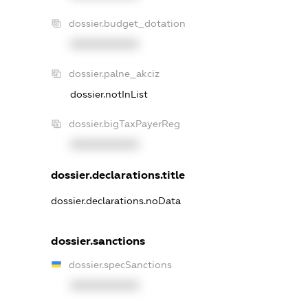
dossier.budget_dotation
XXXXXXXXXX
dossier.palne_akciz
dossier.notInList
dossier.bigTaxPayerReg
XXXXXXXXXX
dossier.declarations.title
dossier.declarations.noData
dossier.sanctions
dossier.specSanctions
XXXXXXXXXX