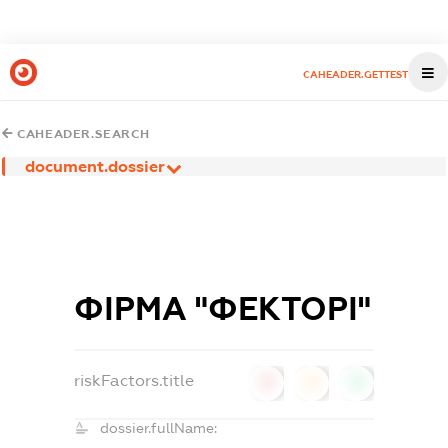
CAHEADER.GETTEST
CAHEADER.SEARCH
document.dossier
ФIРМА "ФЕКТОРI"
riskFactors.title
0
0
0
dossier.fullName: