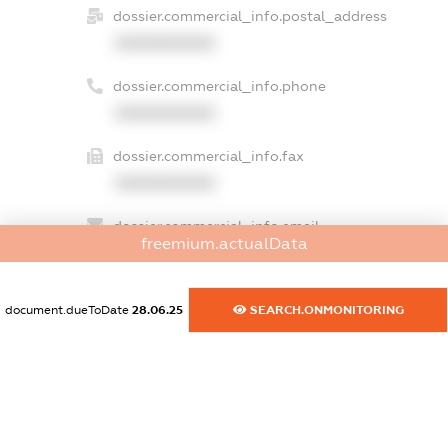
dossier.commercial_info.postal_address
XXXXXXXXXX
dossier.commercial_info.phone
XXXXXXXXXX
dossier.commercial_info.fax
XXXXXXXXXX
dossier.commercial_info.email
freemium.actualData
XXXXXXXXXX
dossier.commercial_info.website
document.dueToDate
28.06.25
SEARCH.ONMONITORING
XXXXXXXXXX
dossier.commercial_info.activity
XXXXXXXXXX