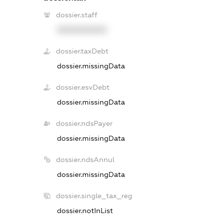
dossier.staff
XXXXXXXXXX
dossier.taxDebt
dossier.missingData
dossier.esvDebt
dossier.missingData
dossier.ndsPayer
dossier.missingData
dossier.ndsAnnul
dossier.missingData
dossier.single_tax_reg
dossier.notInList