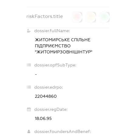
riskFactors.title
0
0
0
dossier.fullName:
ЖИТОМИРСЬКЕ СПІЛЬНЕ
ПІДПРИЄМСТВО
"ЖИТОМИРЗОВНІШІНТУР"
dossier.opfSubType:
-
dossier.edrpo:
22044860
dossier.regDate:
18.06.95
dossier.foundersAndBenef: