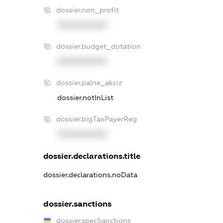
dossier.non_profit
XXXXXXXXXX
dossier.budget_dotation
XXXXXXXXXX
dossier.palne_akciz
dossier.notInList
dossier.bigTaxPayerReg
XXXXXXXXXX
dossier.declarations.title
dossier.declarations.noData
dossier.sanctions
dossier.specSanctions