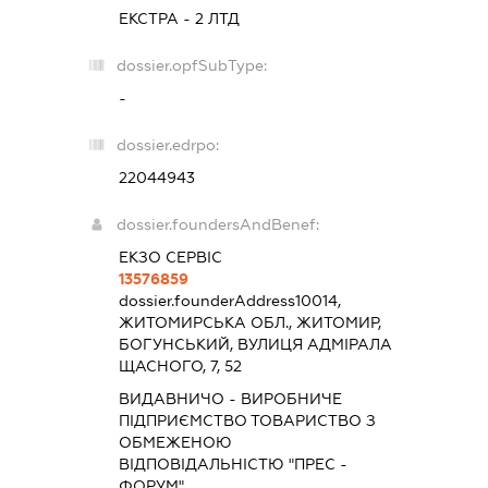
ЕКСТРА - 2 ЛТД
dossier.opfSubType:
-
dossier.edrpo:
22044943
dossier.foundersAndBenef:
ЕКЗО СЕРВІС
13576859
dossier.founderAddress
10014,
ЖИТОМИРСЬКА ОБЛ., ЖИТОМИР,
БОГУНСЬКИЙ, ВУЛИЦЯ АДМІРАЛА
ЩАСНОГО, 7, 52
ВИДАВНИЧО - ВИРОБНИЧЕ
ПІДПРИЄМСТВО ТОВАРИСТВО З
ОБМЕЖЕНОЮ
ВІДПОВІДАЛЬНІСТЮ "ПРЕС -
ФОРУМ"