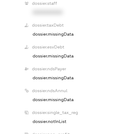
dossier.staff
XXXXXXXXXX
dossier.taxDebt
dossier.missingData
dossier.esvDebt
dossier.missingData
dossier.ndsPayer
dossier.missingData
dossier.ndsAnnul
dossier.missingData
dossier.single_tax_reg
dossier.notInList