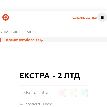
CAHEADER.GETTEST
CAHEADER.SEARCH
document.dossier
ЕКСТРА - 2 ЛТД
riskFactors.title
0
0
0
dossier.fullName: