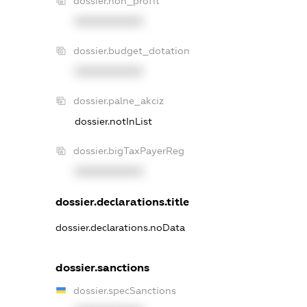
dossier.non_profit
XXXXXXXXXX
dossier.budget_dotation
XXXXXXXXXX
dossier.palne_akciz
dossier.notInList
dossier.bigTaxPayerReg
XXXXXXXXXX
dossier.declarations.title
dossier.declarations.noData
dossier.sanctions
dossier.specSanctions