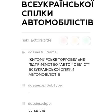
ВСЕУКРАЇНСЬКОЇ
СПІЛКИ
АВТОМОБІЛІСТІВ
riskFactors.title
0
0
0
dossier.fullName:
ЖИТОМИРСЬКЕ ТОРГОВЕЛЬНЕ
ПІДПРИЄМСТВО "АВТОМОБІЛІСТ"
ВСЕУКРАЇНСЬКОЇ СПІЛКИ
АВТОМОБІЛІСТІВ
dossier.opfSubType:
-
dossier.edrpo:
22048214