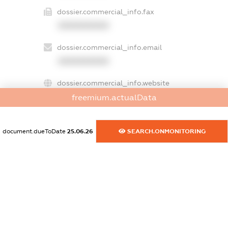
dossier.commercial_info.fax
XXXXXXXXXX
dossier.commercial_info.email
XXXXXXXXXX
dossier.commercial_info.website
XXXXXXXXXX
freemium.actualData
dossier.commercial_info.activity
document.dueToDate
25.06.26
SEARCH.ONMONITORING
XXXXXXXXXX
freemium.exampleText_1
freemium.exampleText_2
freemium.anonymousPerSearch2
FREEMIUM.DETAILS
FREEMIUM.REGISTER