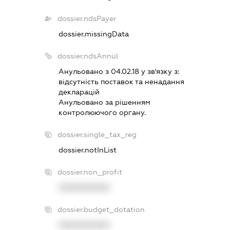
dossier.ndsPayer
dossier.missingData
dossier.ndsAnnul
Анульовано з 04.02.18 у зв'язку з:
вiдсутнiсть поставок та ненадання
декларацiй
Анульовано за рiшенням
контролюючого органу.
dossier.single_tax_reg
dossier.notInList
dossier.non_profit
XXXXXXXXXX
dossier.budget_dotation
XXXXXXXXXX