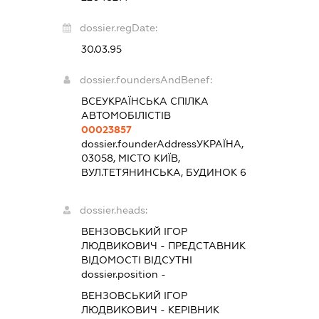
dossier.regDate:
30.03.95
dossier.foundersAndBenef:
ВСЕУКРАЇНСЬКА СПІЛКА
АВТОМОБІЛІСТІВ
00023857
dossier.founderAddress
УКРАЇНА,
03058, МІСТО КИЇВ,
ВУЛ.ТЕТЯНИНСЬКА, БУДИНОК 6
dossier.heads:
ВЕНЗОВСЬКИЙ ІГОР
ЛЮДВИКОВИЧ
-
ПРЕДСТАВНИК
ВІДОМОСТІ ВІДСУТНІ
dossier.position -
ВЕНЗОВСЬКИЙ ІГОР
ЛЮДВИКОВИЧ
-
КЕРІВНИК