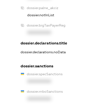
dossier.palne_akciz
dossier.notInList
dossier.bigTaxPayerReg
XXXXXXXXXX
dossier.declarations.title
dossier.declarations.noData
dossier.sanctions
dossier.specSanctions
XXXXXXXXXX
dossier.rnboSanctions
XXXXXXXXXX