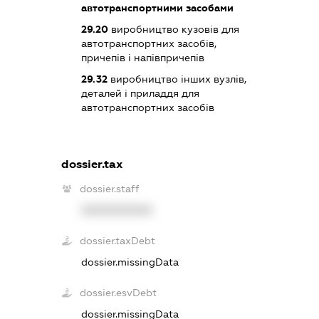
автотранспортними засобами
29.20
виробництво кузовів для
автотранспортних засобів,
причепів і напівпричепів
29.32
виробництво інших вузлів,
деталей і приладдя для
автотранспортних засобів
dossier.tax
dossier.staff
XXXXXXXXXX
dossier.taxDebt
dossier.missingData
dossier.esvDebt
dossier.missingData